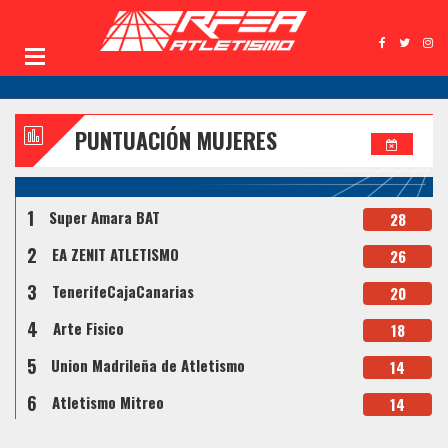
PUNTUACIÓN MUJERES
1
Super Amara BAT
28
2
EA ZENIT ATLETISMO
26
3
TenerifeCajaCanarias
20
4
Arte Fisico
18
5
Union Madrileña de Atletismo
14
6
Atletismo Mitreo
14