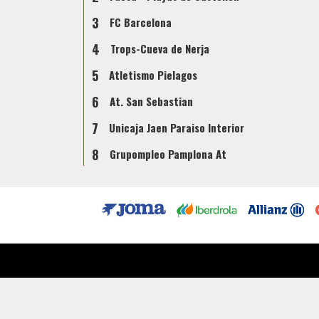
3
FC Barcelona
4
Trops-Cueva de Nerja
5
Atletismo Pielagos
6
At. San Sebastian
7
Unicaja Jaen Paraiso Interior
8
Grupompleo Pamplona At