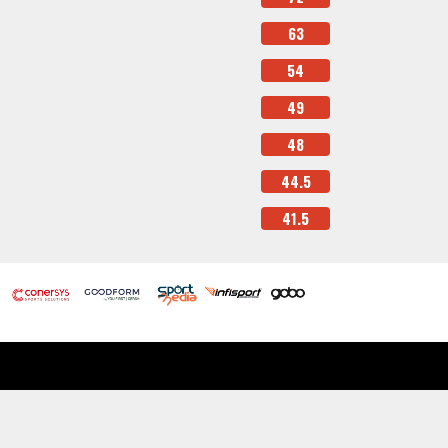
63
54
49
48
44.5
41.5