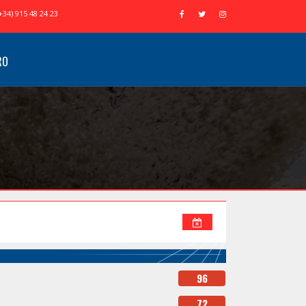
+34) 915 48 24 23
RO
96
72