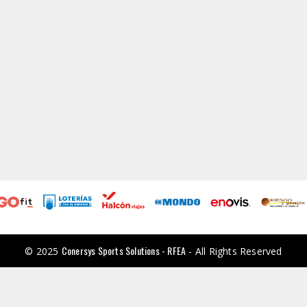
Conersys Sports Solutions - RFEA
© 2025
- All Rights Reserved