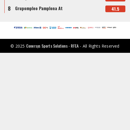
8
Grupompleo Pamplona At
41.5
Conersys Sports Solutions - RFEA
© 2025
- All Rights Reserved