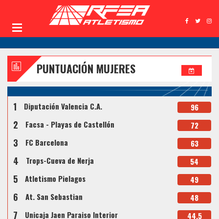
PUNTUACIÓN MUJERES
1
Diputación Valencia C.A.
96
2
Facsa - Playas de Castellón
72
3
FC Barcelona
63
4
Trops-Cueva de Nerja
54
5
Atletismo Pielagos
49
6
At. San Sebastian
48
7
Unicaja Jaen Paraiso Interior
44.5