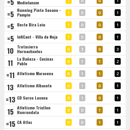
=5
1
0
0
1
Mediolanum
Running Pinto Seoane -
=5
1
0
0
1
Pampin
=5
Beste Bira Loiu
1
0
0
1
=5
InfiCant - Villa de Noja
1
0
0
1
Trotasierra
10
0
3
0
3
Hornachuelos
La Bañeza - Cecinas
11
0
1
1
2
Pablo
=11
Atletismo Maracena
0
1
1
2
13
Atletismo Albacete
0
1
0
1
=13
CD Surco Lucena
0
1
0
1
Atletismo Triatlon
15
0
0
1
1
Runrundata
=15
CA Atlas
0
0
1
1