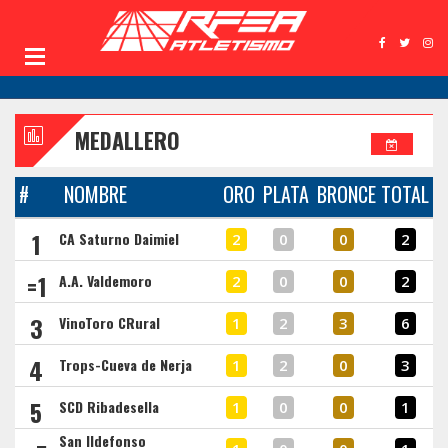
MEDALLERO
#
NOMBRE
ORO
PLATA
BRONCE
TOTAL
1
CA Saturno Daimiel
2
0
0
2
=1
A.A. Valdemoro
2
0
0
2
3
VinoToro CRural
1
2
3
6
4
Trops-Cueva de Nerja
1
2
0
3
5
SCD Ribadesella
1
0
0
1
San Ildefonso