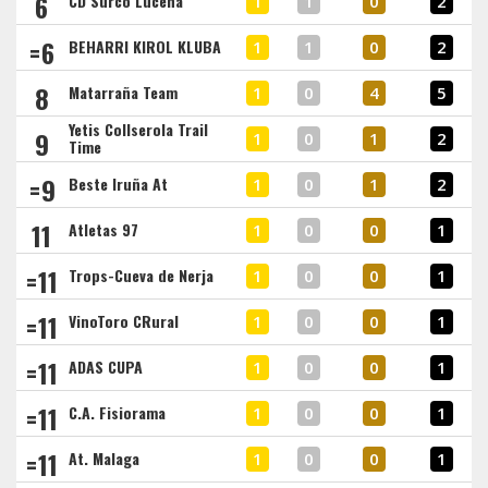
6
CD Surco Lucena
1
1
0
2
=6
BEHARRI KIROL KLUBA
1
1
0
2
8
Matarraña Team
1
0
4
5
Yetis Collserola Trail
9
1
0
1
2
Time
=9
Beste Iruña At
1
0
1
2
11
Atletas 97
1
0
0
1
=11
Trops-Cueva de Nerja
1
0
0
1
=11
VinoToro CRural
1
0
0
1
=11
ADAS CUPA
1
0
0
1
=11
C.A. Fisiorama
1
0
0
1
=11
At. Malaga
1
0
0
1