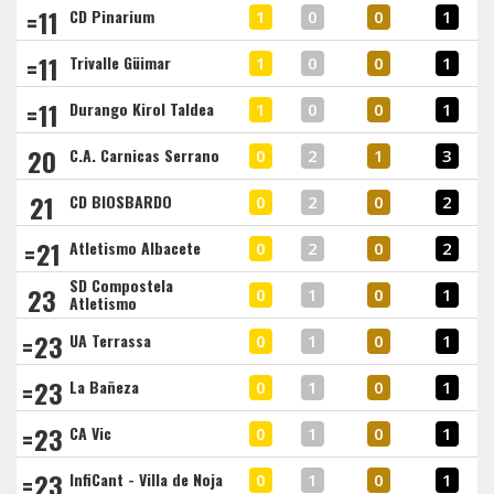
=11
CD Pinarium
1
0
0
1
=11
Trivalle Güimar
1
0
0
1
=11
Durango Kirol Taldea
1
0
0
1
20
C.A. Carnicas Serrano
0
2
1
3
21
CD BIOSBARDO
0
2
0
2
=21
Atletismo Albacete
0
2
0
2
SD Compostela
23
0
1
0
1
Atletismo
=23
UA Terrassa
0
1
0
1
=23
La Bañeza
0
1
0
1
=23
CA Vic
0
1
0
1
=23
InfiCant - Villa de Noja
0
1
0
1