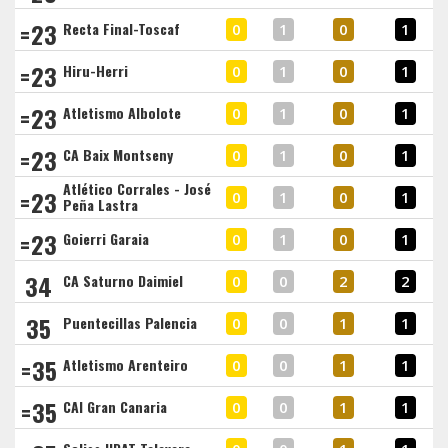
=23
Recta Final-Toscaf
0
1
0
1
=23
Hiru-Herri
0
1
0
1
=23
Atletismo Albolote
0
1
0
1
=23
CA Baix Montseny
0
1
0
1
Atlético Corrales - José
=23
0
1
0
1
Peña Lastra
=23
Goierri Garaia
0
1
0
1
34
CA Saturno Daimiel
0
0
2
2
35
Puentecillas Palencia
0
0
1
1
=35
Atletismo Arenteiro
0
0
1
1
=35
CAI Gran Canaria
0
0
1
1