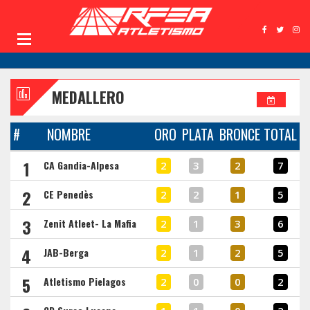
MEDALLERO
#
NOMBRE
ORO
PLATA
BRONCE
TOTAL
1
CA Gandia-Alpesa
2
3
2
7
2
CE Penedès
2
2
1
5
3
Zenit Atleet- La Mafia
2
1
3
6
4
JAB-Berga
2
1
2
5
5
Atletismo Pielagos
2
0
0
2