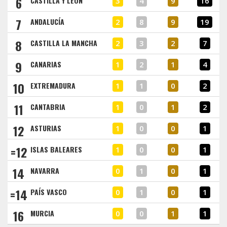
6
CASTILLA Y LEÓN
3
4
9
16
7
ANDALUCÍA
2
8
9
19
8
CASTILLA LA MANCHA
2
3
2
7
9
CANARIAS
1
2
1
4
10
EXTREMADURA
1
1
0
2
11
CANTABRIA
1
0
1
2
12
ASTURIAS
1
0
0
1
=12
ISLAS BALEARES
1
0
0
1
14
NAVARRA
0
1
0
1
=14
PAÍS VASCO
0
1
0
1
16
MURCIA
0
0
1
1