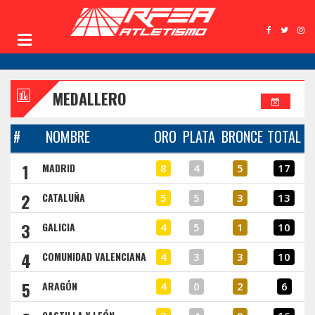
MEDALLERO
#
NOMBRE
ORO
PLATA
BRONCE
TOTAL
1
MADRID
8
4
5
17
2
CATALUÑA
5
5
3
13
3
GALICIA
4
5
1
10
4
COMUNIDAD VALENCIANA
4
3
3
10
5
ARAGÓN
4
0
2
6