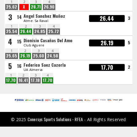
1
2
3
4
25.62
X
28.71
26.90
3
Angel Sanchez Muñoz
14
26.44
3
Atme. Sa Raval
1
2
3
4
25.54
26.44
24.85
25.72
4
Dionisio Casañas Del Amo
15
26.19
5
Club Aguere
1
2
3
4
25.65
26.19
25.60
24.58
5
Federico Saez Cazorla
16
17.70
2
UA Almeria
1
2
3
4
17.70
16.41
17.18
17.70
Conersys Sports Solutions - RFEA
© 2025
- All Rights Reserved