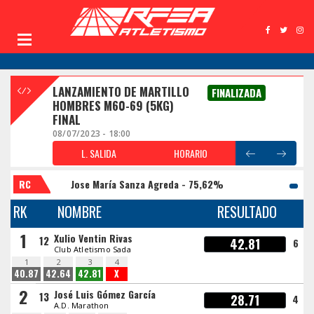
LANZAMIENTO DE MARTILLO
FINALIZADA
HOMBRES M60-69 (5KG)
FINAL
08/07/2023 - 18:00
L. SALIDA
HORARIO
RC
Jose María Sanza Agreda - 75,62%
RK
NOMBRE
RESULTADO
1
Xulio Ventin Rivas
12
42.81
6
Club Atletismo Sada
1
2
3
4
40.87
42.64
42.81
X
2
José Luis Gómez García
13
28.71
4
A.D. Marathon