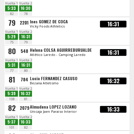
Vuelta 1
Vuelta 2
5:33
16:30
82
78
79
Ines GOMEZ DE COCA
2201
16:31
Vicky Foods Athletics
Vuelta 1
Vuelta 2
5:29
16:31
75
79
80
Helena COLSA AGUIRREBURUALDE
548
16:31
Atlético Laredo - Camping Laredo
Vuelta 1
Vuelta 2
5:31
16:31
77
80
81
Lucia FERNANDEZ CASUSO
784
16:32
Bezana Atletismo
Vuelta 1
Vuelta 2
5:39
16:32
108
81
82
Almudena LOPEZ LOZANO
2079
16:33
Unicaja Jaen Paraiso Interior
Vuelta 1
Vuelta 2
5:37
16:33
101
82