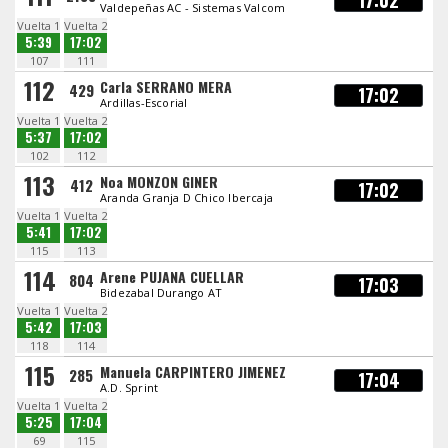
17:02
Valdepeñas AC - Sistemas Valcom
Vuelta 1
Vuelta 2
5:39
17:02
107
111
112
Carla SERRANO MERA
429
17:02
Ardillas-Escorial
Vuelta 1
Vuelta 2
5:37
17:02
102
112
113
Noa MONZON GINER
412
17:02
Aranda Granja D Chico Ibercaja
Vuelta 1
Vuelta 2
5:41
17:02
115
113
114
Arene PUJANA CUELLAR
804
17:03
Bidezabal Durango AT
Vuelta 1
Vuelta 2
5:42
17:03
118
114
115
Manuela CARPINTERO JIMENEZ
285
17:04
A.D. Sprint
Vuelta 1
Vuelta 2
5:25
17:04
69
115