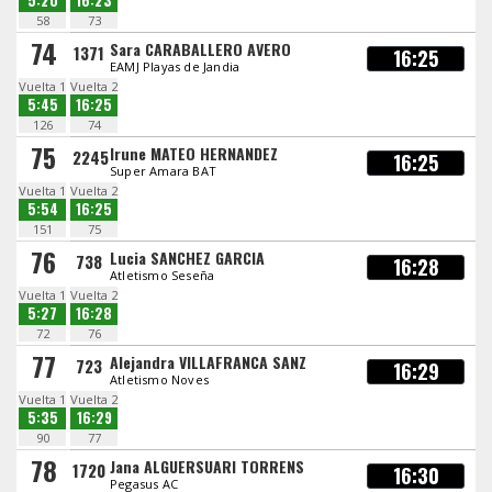
5:20
16:23
58
73
74
Sara CARABALLERO AVERO
1371
16:25
EAMJ Playas de Jandia
Vuelta 1
Vuelta 2
5:45
16:25
126
74
75
Irune MATEO HERNANDEZ
2245
16:25
Super Amara BAT
Vuelta 1
Vuelta 2
5:54
16:25
151
75
76
Lucia SANCHEZ GARCIA
738
16:28
Atletismo Seseña
Vuelta 1
Vuelta 2
5:27
16:28
72
76
77
Alejandra VILLAFRANCA SANZ
723
16:29
Atletismo Noves
Vuelta 1
Vuelta 2
5:35
16:29
90
77
78
Jana ALGUERSUARI TORRENS
1720
16:30
Pegasus AC