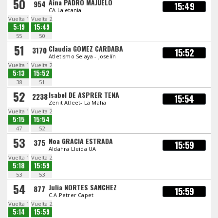
50
Aina PADRO MAJUELO
954
15:49
CA Laietania
Vuelta 1
Vuelta 2
5:19
15:49
55
50
51
Claudia GOMEZ CARDABA
3170
15:52
Atletismo Selaya - Joselín
Vuelta 1
Vuelta 2
5:13
15:52
38
51
52
Isabel DE ASPRER TENA
2238
15:54
Zenit Atleet- La Mafia
Vuelta 1
Vuelta 2
5:15
15:54
47
52
53
Noa GRACIA ESTRADA
375
15:59
Aldahra Lleida UA
Vuelta 1
Vuelta 2
5:18
15:59
53
53
54
Julia NORTES SANCHEZ
877
15:59
C.A.Petrer Capet
Vuelta 1
Vuelta 2
5:14
15:59