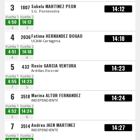
3
Sabela MARTINEZ PEON
1807
14:12
S.G. Pontevedra
Vuelta 1
Vuelta 2
4:50
14:12
3
3
4
Fatima HERNANDEZ BOGAO
2036
14:18
UCAM-Cartagena
Vuelta 1
Vuelta 2
4:51
14:18
4
4
5
Rocio GARCIA VENTURA
432
14:23
Ardillas-Escorial
Vuelta 1
Vuelta 2
4:55
14:23
7
5
6
Marina ALTUR FERNANDEZ
3518
14:24
INDEPENDIENTE
Vuelta 1
Vuelta 2
4:52
14:24
5
6
7
Andrea JAEN MARTINEZ
3514
14:27
INDEPENDIENTE
Vuelta 1
Vuelta 2