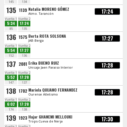
145
134
135
Natalia MORENO GÓMEZ
1139
17:24
Atmo. Tarancón
Vuelta 1
Vuelta 2
5:34
17:24
85
135
136
Berta ROTA SOLSONA
1575
17:27
JAB-Berga
Vuelta 1
Vuelta 2
5:54
17:27
152
136
137
Erika BUENO RUIZ
2081
17:28
Unicaja Jaen Paraiso Interior
Vuelta 1
Vuelta 2
5:52
17:28
147
137
138
Mariela QUIJANO FERNANDEZ
1702
17:28
Ourense Atletismo
Vuelta 1
Vuelta 2
6:02
17:28
174
138
139
Hajar GHANEMI MELLOUKI
1923
17:30
Trops-Cueva de Nerja
Vuelta 1
Vuelta 2