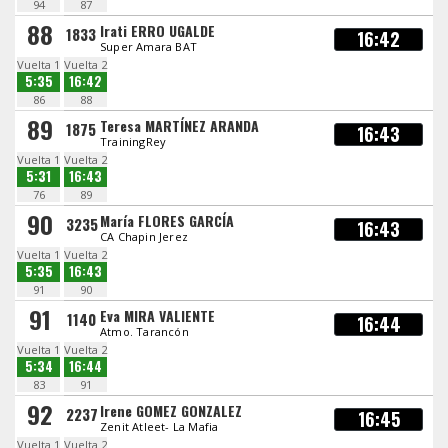
94
87
88
Irati ERRO UGALDE
1833
16:42
Super Amara BAT
Vuelta 1
Vuelta 2
5:35
16:42
86
88
89
Teresa MARTÍNEZ ARANDA
1875
16:43
TrainingRey
Vuelta 1
Vuelta 2
5:31
16:43
76
89
90
María FLORES GARCÍA
3235
16:43
CA Chapin Jerez
Vuelta 1
Vuelta 2
5:35
16:43
91
90
91
Eva MIRA VALIENTE
1140
16:44
Atmo. Tarancón
Vuelta 1
Vuelta 2
5:34
16:44
83
91
92
Irene GOMEZ GONZALEZ
2237
16:45
Zenit Atleet- La Mafia
Vuelta 1
Vuelta 2