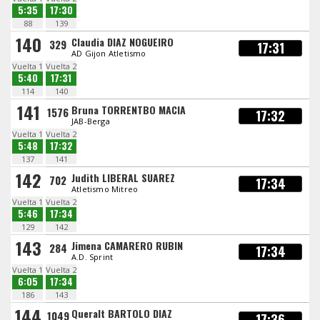
5:35
17:30
88
139
140
Claudia DIAZ NOGUEIRO
329
17:31
AD Gijon Atletismo
Vuelta 1
Vuelta 2
5:40
17:31
114
140
141
Bruna TORRENTBO MACIA
1576
17:32
JAB-Berga
Vuelta 1
Vuelta 2
5:48
17:32
137
141
142
Judith LIBERAL SUAREZ
702
17:34
Atletismo Mitreo
Vuelta 1
Vuelta 2
5:46
17:34
129
142
143
Jimena CAMARERO RUBIN
284
17:34
A.D. Sprint
Vuelta 1
Vuelta 2
6:05
17:34
186
143
144
Queralt BARTOLO DIAZ
1049
17:36