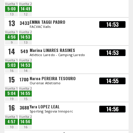
Vuelta 1
Vuelta 2
5:00
14:49
13
12
13
EMMA TAGGI PADRO
3433
14:53
FACVAC Valls
Vuelta 1
Vuelta 2
4:56
14:53
9
13
14
Marina LINARES RASINES
549
14:53
Atlético Laredo - Camping Laredo
Vuelta 1
Vuelta 2
5:03
14:53
16
14
15
Naroa PEREIRA TESOURO
1700
14:55
Ourense Atletismo
Vuelta 1
Vuelta 2
5:04
14:55
19
15
16
Yara LOPEZ LEAL
3688
14:56
Sporting Segovia Innoporc
Vuelta 1
Vuelta 2
4:57
14:56
10
16