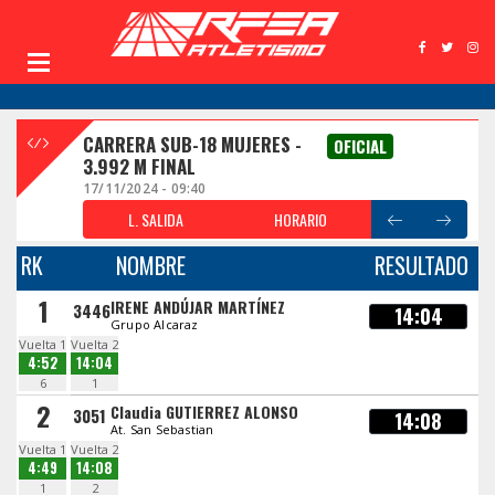
CARRERA SUB-18 MUJERES -
OFICIAL
3.992 M FINAL
17/11/2024 - 09:40
L. SALIDA
HORARIO
RK
NOMBRE
RESULTADO
1
IRENE ANDÚJAR MARTÍNEZ
3446
14:04
Grupo Alcaraz
Vuelta 1
Vuelta 2
4:52
14:04
6
1
2
Claudia GUTIERREZ ALONSO
3051
14:08
At. San Sebastian
Vuelta 1
Vuelta 2
4:49
14:08
1
2