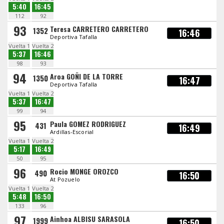
5:40
16:45
112
92
93
Teresa CARRETERO CARRETERO
1352
16:46
Deportiva Tafalla
Vuelta 1
Vuelta 2
5:37
16:46
98
93
94
Aroa GOÑI DE LA TORRE
1350
16:47
Deportiva Tafalla
Vuelta 1
Vuelta 2
5:37
16:47
99
94
95
Paula GOMEZ RODRIGUEZ
431
16:49
Ardillas-Escorial
Vuelta 1
Vuelta 2
5:17
16:49
50
95
96
Rocio MONGE OROZCO
490
16:50
At Pozuelo
Vuelta 1
Vuelta 2
5:48
16:50
133
96
97
Ainhoa ALBISU SARASOLA
1999
16:50