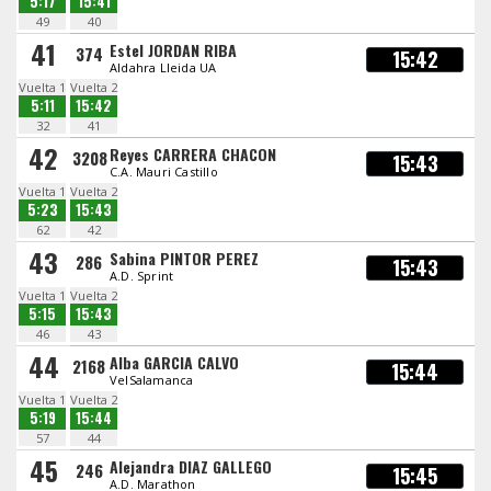
5:17
15:41
49
40
41
Estel JORDAN RIBA
374
15:42
Aldahra Lleida UA
Vuelta 1
Vuelta 2
5:11
15:42
32
41
42
Reyes CARRERA CHACON
3208
15:43
C.A. Mauri Castillo
Vuelta 1
Vuelta 2
5:23
15:43
62
42
43
Sabina PINTOR PEREZ
286
15:43
A.D. Sprint
Vuelta 1
Vuelta 2
5:15
15:43
46
43
44
Alba GARCIA CALVO
2168
15:44
VelSalamanca
Vuelta 1
Vuelta 2
5:19
15:44
57
44
45
Alejandra DIAZ GALLEGO
246
15:45
A.D. Marathon