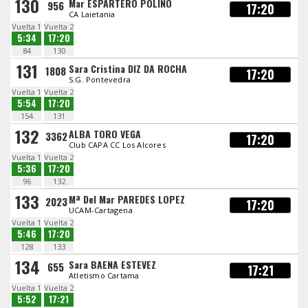
130
Mar ESPARTERO POLINO
956
17:20
CA Laietania
Vuelta 1
Vuelta 2
5:34
17:20
84
130
131
Sara Cristina DIZ DA ROCHA
1808
17:20
S.G. Pontevedra
Vuelta 1
Vuelta 2
5:54
17:20
154
131
132
ALBA TORO VEGA
3362
17:20
Club CAPA CC Los Alcores
Vuelta 1
Vuelta 2
5:36
17:20
96
132
133
Mª Del Mar PAREDES LOPEZ
2023
17:20
UCAM-Cartagena
Vuelta 1
Vuelta 2
5:46
17:20
128
133
134
Sara BAENA ESTEVEZ
655
17:21
Atletismo Cartama
Vuelta 1
Vuelta 2
5:52
17:21