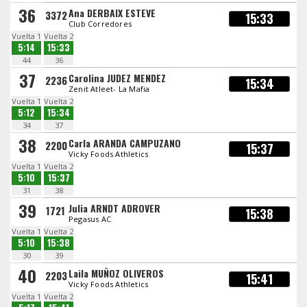
36
Ana DERBAIX ESTEVE
3372
15:33
Club Corredores
Vuelta 1
Vuelta 2
5:14
15:33
44
36
37
Carolina JUDEZ MENDEZ
2236
15:34
Zenit Atleet- La Mafia
Vuelta 1
Vuelta 2
5:12
15:34
34
37
38
Carla ARANDA CAMPUZANO
2200
15:37
Vicky Foods Athletics
Vuelta 1
Vuelta 2
5:10
15:37
31
38
39
Julia ARNDT ADROVER
1721
15:38
Pegasus AC
Vuelta 1
Vuelta 2
5:10
15:38
30
39
40
Laila MUÑOZ OLIVEROS
2203
15:41
Vicky Foods Athletics
Vuelta 1
Vuelta 2