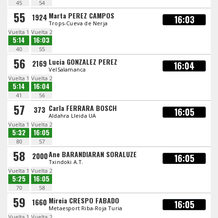
45
54
55
Marta PEREZ CAMPOS
1924
16:03
Trops-Cueva de Nerja
Vuelta 1
Vuelta 2
5:14
16:03
40
55
56
Lucia GONZALEZ PEREZ
2169
16:04
VelSalamanca
Vuelta 1
Vuelta 2
5:14
16:04
41
56
57
Carla FERRARA BOSCH
373
16:05
Aldahra Lleida UA
Vuelta 1
Vuelta 2
5:32
16:05
80
57
58
Ane BARANDIARAN SORALUZE
2000
16:05
Txindoki A.T.
Vuelta 1
Vuelta 2
5:25
16:05
70
58
59
Mireia CRESPO FABADO
1660
16:05
Metaesport Riba-Roja Turia
Vuelta 1
Vuelta 2