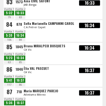
83
Aina CIVIL SAFONT
1573
16:33
JAB-Berga
Vuelta 1
Vuelta 2
5:32
16:33
79
83
84
Sofia Marianella CAMPANINI CAROL
878
16:34
C.A.Petrer Capet
Vuelta 1
Vuelta 2
5:39
16:34
106
84
85
Bruna MIRALPEIX BUSQUETS
1045
16:34
CA Vic
Vuelta 1
Vuelta 2
5:23
16:34
63
85
86
Èlia VAL PASCUET
1046
16:37
CA Vic
Vuelta 1
Vuelta 2
5:41
16:37
117
86
87
Maria MARQUEZ PAREJO
710
16:37
Atletismo Mitreo
Vuelta 1
Vuelta 2
5:36
16:37