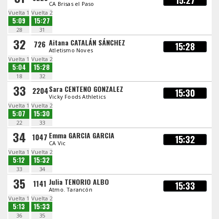
15:27
CA Brisas el Paso
Vuelta 1
Vuelta 2
5:09
15:27
28
31
32
Aitana CATALÁN SÁNCHEZ
726
15:28
Atletismo Noves
Vuelta 1
Vuelta 2
5:04
15:28
18
32
33
Sara CENTENO GONZALEZ
2204
15:30
Vicky Foods Athletics
Vuelta 1
Vuelta 2
5:07
15:30
22
33
34
Emma GARCIA GARCIA
1047
15:32
CA Vic
Vuelta 1
Vuelta 2
5:12
15:32
33
34
35
Julia TENORIO ALBO
1141
15:33
Atmo. Tarancón
Vuelta 1
Vuelta 2
5:13
15:33
36
35