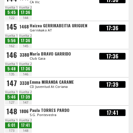
CA Vic
Vuelta 1
Vuelta 2
5:45
17:36
122
144
145
Haizea GERRIKABEITIA URIGUEN
1468
17:36
Gernikako AT
Vuelta 1
Vuelta 2
5:56
17:36
162
145
146
María BRAVO GARRIDO
3380
17:36
Club Gaia
Vuelta 1
Vuelta 2
5:48
17:36
135
146
147
Emma MIRANDA CARAME
3338
17:39
CD Juventud At Coriana
Vuelta 1
Vuelta 2
5:46
17:39
127
147
148
Paula TORRES PARDO
1806
17:41
S.G. Pontevedra
Vuelta 1
Vuelta 2
6:01
17:41
173
148