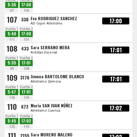
5:35
17:00
87
106
107
Eva RODRIGUEZ SANCHEZ
330
17:00
AD Gijon Atletismo
Vuelta 1
Vuelta 2
5:40
17:00
111
107
108
Sara SERRANO MERA
433
17:01
Ardillas-Escorial
Vuelta 1
Vuelta 2
5:35
17:01
89
108
109
Jimena BARTOLOME BLANCO
3176
17:01
Atletismo Zamora
Vuelta 1
Vuelta 2
5:47
17:01
130
109
110
María SAN JUAN NÚÑEZ
672
17:02
Atletismo Cuenca
Vuelta 1
Vuelta 2
5:45
17:02
125
110
111
Sara MORENO MALENO
2155