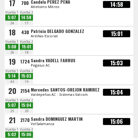
17
Candela PEREZ PEÑA
700
14:58
Atletismo Mitreo
Vuelta 1
Vuelta 2
5:07
14:58
24
17
18
Patricia DELGADO GONZALEZ
430
15:01
Ardillas-Escorial
Vuelta 1
Vuelta 2
5:08
15:01
26
18
19
Sandra VADELL FARRUS
1724
15:03
Pegasus AC
Vuelta 1
Vuelta 2
5:14
15:03
43
19
20
Mercedes SANTOS-OREJON RAMIREZ
2154
15:04
Valdepeñas AC - Sistemas Valcom
Vuelta 1
Vuelta 2
5:07
15:04
25
20
21
Sandra DOMINGUEZ MARTIN
2170
15:06
VelSalamanca
Vuelta 1
Vuelta 2
5:02
15:06