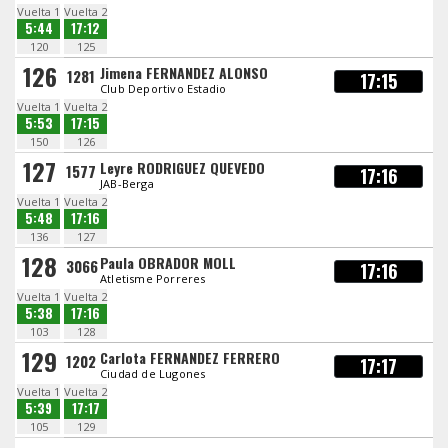
Vuelta 1
Vuelta 2
5:44
17:12
120
125
126
Jimena FERNANDEZ ALONSO
1281
17:15
Club Deportivo Estadio
Vuelta 1
Vuelta 2
5:53
17:15
150
126
127
Leyre RODRIGUEZ QUEVEDO
1577
17:16
JAB-Berga
Vuelta 1
Vuelta 2
5:48
17:16
136
127
128
Paula OBRADOR MOLL
3066
17:16
Atletisme Porreres
Vuelta 1
Vuelta 2
5:38
17:16
103
128
129
Carlota FERNANDEZ FERRERO
1202
17:17
Ciudad de Lugones
Vuelta 1
Vuelta 2
5:39
17:17
105
129