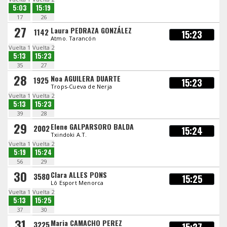
5:03
15:19
17
26
27
Laura PEDRAZA GONZÁLEZ
1142
15:23
Atmo. Tarancón
Vuelta 1
Vuelta 2
5:13
15:23
35
27
28
Noa AGUILERA DUARTE
1925
15:23
Trops-Cueva de Nerja
Vuelta 1
Vuelta 2
5:13
15:23
39
28
29
Elene GALPARSORO BALDA
2002
15:24
Txindoki A.T.
Vuelta 1
Vuelta 2
5:19
15:24
56
29
30
Clara ALLES PONS
3580
15:25
Lô Esport Menorca
Vuelta 1
Vuelta 2
5:13
15:25
37
30
31
Maria CAMACHO PEREZ
3225