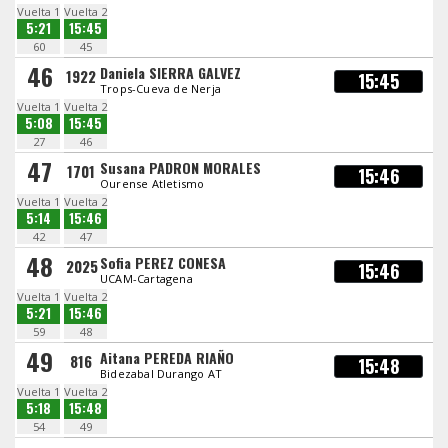
Vuelta 1
Vuelta 2
5:21
15:45
60
45
46
Daniela SIERRA GALVEZ
1922
15:45
Trops-Cueva de Nerja
Vuelta 1
Vuelta 2
5:08
15:45
27
46
47
Susana PADRON MORALES
1701
15:46
Ourense Atletismo
Vuelta 1
Vuelta 2
5:14
15:46
42
47
48
Sofia PEREZ CONESA
2025
15:46
UCAM-Cartagena
Vuelta 1
Vuelta 2
5:21
15:46
59
48
49
Aitana PEREDA RIAÑO
816
15:48
Bidezabal Durango AT
Vuelta 1
Vuelta 2
5:18
15:48
54
49