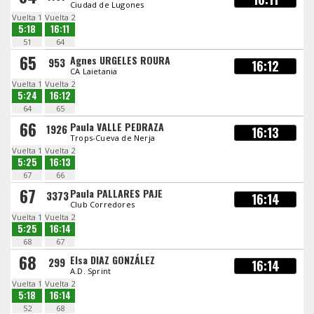
Ciudad de Lugones
Vuelta 1
Vuelta 2
5:18
16:11
51
64
65
Agnes URGELES ROURA
953
16:12
CA Laietania
Vuelta 1
Vuelta 2
5:24
16:12
64
65
66
Paula VALLE PEDRAZA
1926
16:13
Trops-Cueva de Nerja
Vuelta 1
Vuelta 2
5:25
16:13
67
66
67
Paula PALLARES PAJE
3373
16:14
Club Corredores
Vuelta 1
Vuelta 2
5:25
16:14
68
67
68
Elsa DIAZ GONZÁLEZ
299
16:14
A.D. Sprint
Vuelta 1
Vuelta 2
5:18
16:14
52
68