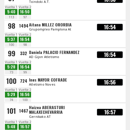
Txindoki A.T.
Vuelta 1
Vuelta 2
5:40
16:50
113
97
98
Aitana MILLEZ ORORBIA
1494
16:54
Grupompleo Pamplona At
Vuelta 1
Vuelta 2
5:37
16:54
100
98
99
Daniela PALACIO FERNANDEZ
332
16:54
AD Gijon Atletismo
Vuelta 1
Vuelta 2
5:28
16:54
73
99
100
Ines MAYOR COFRADE
724
16:56
Atletismo Noves
Vuelta 1
Vuelta 2
5:29
16:56
74
100
Haizea ABERASTURI
101
1467
16:57
MALAXECHEVARRIA
Gernikako AT
Vuelta 1
Vuelta 2
5:48
16:57