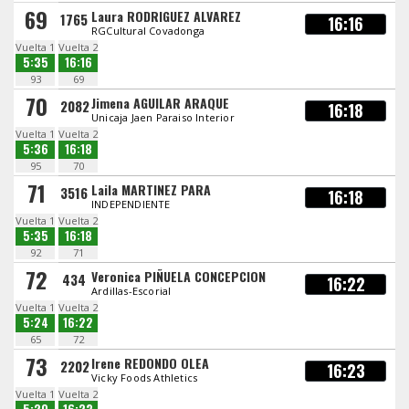
69
Laura RODRIGUEZ ALVAREZ
1765
16:16
RGCultural Covadonga
Vuelta 1
Vuelta 2
5:35
16:16
93
69
70
Jimena AGUILAR ARAQUE
2082
16:18
Unicaja Jaen Paraiso Interior
Vuelta 1
Vuelta 2
5:36
16:18
95
70
71
Laila MARTINEZ PARA
3516
16:18
INDEPENDIENTE
Vuelta 1
Vuelta 2
5:35
16:18
92
71
72
Veronica PIÑUELA CONCEPCION
434
16:22
Ardillas-Escorial
Vuelta 1
Vuelta 2
5:24
16:22
65
72
73
Irene REDONDO OLEA
2202
16:23
Vicky Foods Athletics
Vuelta 1
Vuelta 2