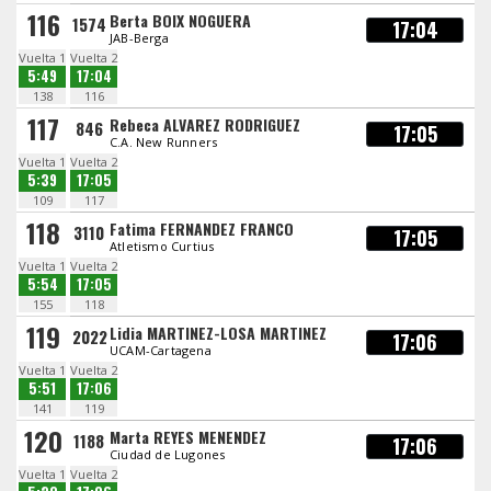
116
Berta BOIX NOGUERA
1574
17:04
JAB-Berga
Vuelta 1
Vuelta 2
5:49
17:04
138
116
117
Rebeca ALVAREZ RODRIGUEZ
846
17:05
C.A. New Runners
Vuelta 1
Vuelta 2
5:39
17:05
109
117
118
Fatima FERNANDEZ FRANCO
3110
17:05
Atletismo Curtius
Vuelta 1
Vuelta 2
5:54
17:05
155
118
119
Lidia MARTINEZ-LOSA MARTINEZ
2022
17:06
UCAM-Cartagena
Vuelta 1
Vuelta 2
5:51
17:06
141
119
120
Marta REYES MENENDEZ
1188
17:06
Ciudad de Lugones
Vuelta 1
Vuelta 2