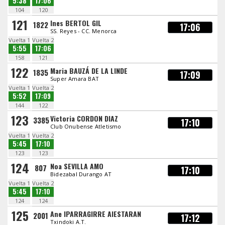
5:38
17:06
104
120
121
Ines BERTOL GIL
1822
17:06
SS. Reyes - CC. Menorca
Vuelta 1
Vuelta 2
5:55
17:06
158
121
122
Maria BAUZÁ DE LA LINDE
1835
17:09
Super Amara BAT
Vuelta 1
Vuelta 2
5:52
17:09
144
122
123
Victoria CORDON DIAZ
3385
17:10
Club Onubense Atletismo
Vuelta 1
Vuelta 2
5:45
17:10
123
123
124
Noa SEVILLA AMO
807
17:10
Bidezabal Durango AT
Vuelta 1
Vuelta 2
5:45
17:10
124
124
125
Ane IPARRAGIRRE AIESTARAN
2001
17:12
Txindoki A.T.