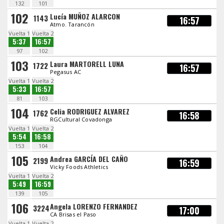
132
101
102
Lucía MUÑOZ ALARCON
1143
16:57
Atmo. Tarancón
Vuelta 1
Vuelta 2
5:37
16:57
97
102
103
Laura MARTORELL LUNA
1722
16:57
Pegasus AC
Vuelta 1
Vuelta 2
5:33
16:57
81
103
104
Celia RODRIGUEZ ALVAREZ
1762
16:58
RGCultural Covadonga
Vuelta 1
Vuelta 2
5:54
16:58
153
104
105
Andrea GARCÍA DEL CAÑO
2199
16:59
Vicky Foods Athletics
Vuelta 1
Vuelta 2
5:49
16:59
139
105
106
Angela LORENZO FERNANDEZ
3224
17:00
CA Brisas el Paso
Vuelta 1
Vuelta 2