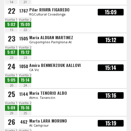
14
21
22
Pilar RIVAYA FIGAREDO
1767
15:09
RGCultural Covadonga
Vuelta 1
Vuelta 2
5:02
15:09
15
22
23
Maria ALDUAN MARTINEZ
1505
15:12
Grupompleo Pamplona At
Vuelta 1
Vuelta 2
5:07
15:12
23
23
24
Amira BENMERZOUK AALLOVI
1050
15:14
CA Vic
Vuelta 1
Vuelta 2
5:05
15:14
20
24
25
Maria TENORIO ALBO
1144
15:16
Atmo. Tarancón
Vuelta 1
Vuelta 2
5:09
15:16
29
25
26
Marta LARA MORUNO
462
15:19
At Campisur
Vuelta 1
Vuelta 2