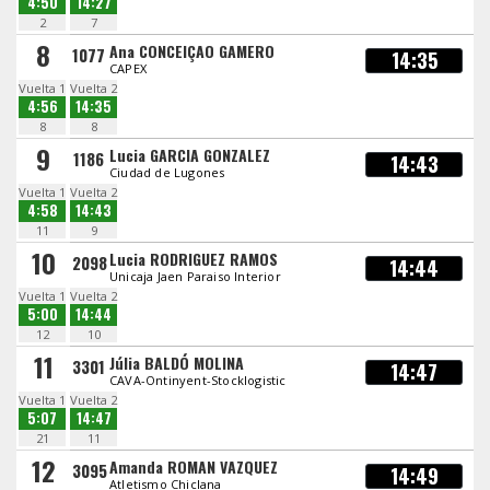
4:50
14:27
2
7
8
Ana CONCEIÇAO GAMERO
1077
14:35
CAPEX
Vuelta 1
Vuelta 2
4:56
14:35
8
8
9
Lucia GARCIA GONZALEZ
1186
14:43
Ciudad de Lugones
Vuelta 1
Vuelta 2
4:58
14:43
11
9
10
Lucia RODRIGUEZ RAMOS
2098
14:44
Unicaja Jaen Paraiso Interior
Vuelta 1
Vuelta 2
5:00
14:44
12
10
11
Júlia BALDÓ MOLINA
3301
14:47
CAVA-Ontinyent-Stocklogistic
Vuelta 1
Vuelta 2
5:07
14:47
21
11
12
Amanda ROMAN VAZQUEZ
3095
14:49
Atletismo Chiclana