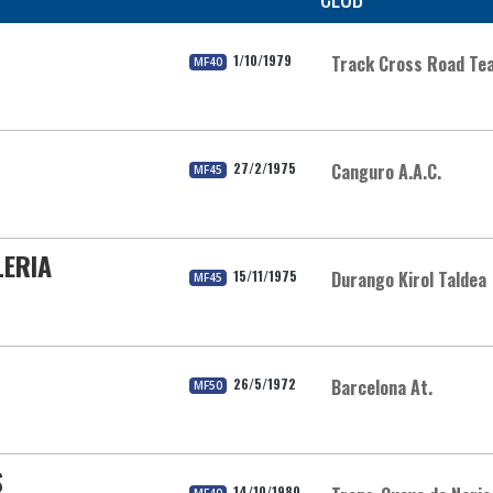
1/10/1979
Track Cross Road Te
MF40
27/2/1975
Canguro A.A.C.
MF45
LERIA
15/11/1975
Durango Kirol Taldea
MF45
26/5/1972
Barcelona At.
MF50
S
14/10/1980