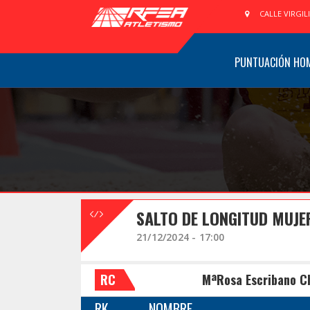
CALLE VIRGIL
PUNTUACIÓN HO
SALTO DE LONGITUD MUJE
21/12/2024 - 17:00
RC
MªRosa Escribano C
RK
NOMBRE