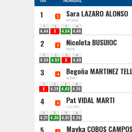
Sara LAZARO ALONSO
1
5
M15843
1
2
3
4
4.44
X
4.54
4.46
Nicoleta BUSUIOC
2
3
M938
1
2
3
4
4.34
4.52
X
4.43
Begoña MARTINEZ TEL
3
4
BI7987
1
2
3
4
X
4.29
4.43
4.26
Pat VIDAL MARTI
4
6
CT25701
1
2
3
4
4.21
4.30
4.07
4.26
Mayka COBOS CAMPO
5
1