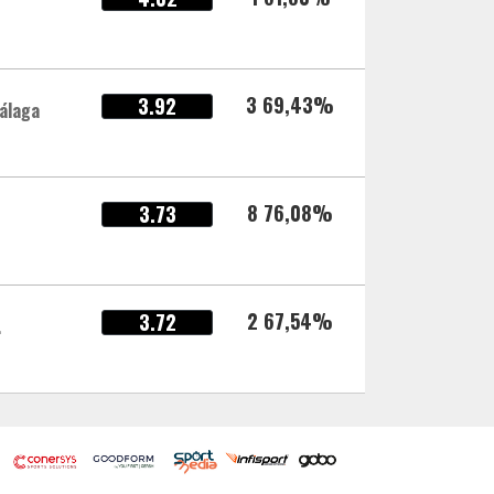
3 69,43%
3.92
álaga
8 76,08%
3.73
2 67,54%
3.72
.