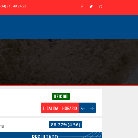
+34) 915 48 24 23
OFICIAL
L. SALIDA
HORARIO
88.77%(4.56)
ra
RESULTADO