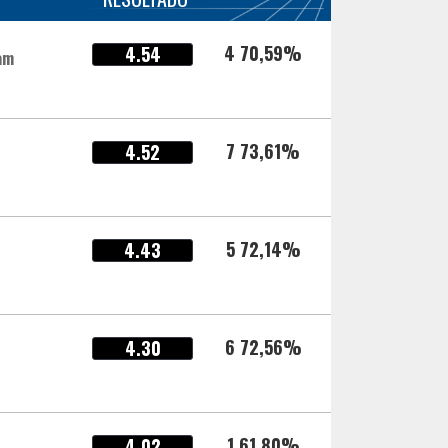
4 70,59%
4.54
am
7 73,61%
4.52
5 72,14%
4.43
6 72,56%
4.30
1 61,80%
4.02