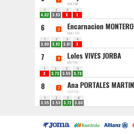
MA768
1
2
3
4
4.02
3.93
X
X
Encarnacion MONTERO
6
2
MA1161
1
2
3
4
3.80
3.92
3.81
X
Loles VIVES JORBA
7
8
M2196
1
2
3
4
X
3.73
3.55
3.73
Ana PORTALES MARTIN
8
7
CS7772
1
2
3
4
3.55
3.53
3.72
3.60