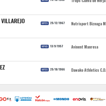
Trops-Cueva de Nerja
MF40
 VILLAREJO
25/12/1967
Nutrisport Biznaga M
MF55
13/9/1957
Avinent Manresa
MF65
EZ
25/10/1966
Dawako Athletics C.D
MF55