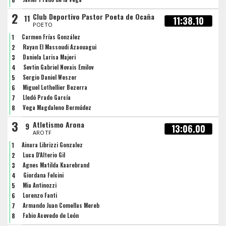
2
Club Deportivo Pastor Poeta de Ocaña
11
11:38.10
POETO
1
Carmen Frías González
2
Rayan El Massoudi Azaouagui
3
Daniela Larisa Majeri
4
Sevtin Gabriel Novais Emilov
5
Sergio Daniel Weszer
6
Miguel Lothellier Bezerra
7
Lledó Prado García
8
Vega Magdaleno Bermúdez
3
Atletismo Arona
9
13:06.00
AROTF
1
Ainara Librizzi Gonzalez
2
Luca D'Alterio Gil
3
Agnes Matilda Kaarebrand
4
Giordana Felcini
5
Mia Antinozzi
6
Lorenzo Fanti
7
Armando Juan Comellas Mereb
8
Fabio Acevedo de León