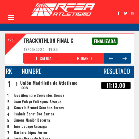
TRACK'ATHLON FINAL C
FINALIZADA
18/05/2024 - 19:35
L. SALIDA
HORARIO
RK
NOMBRE
RESULTADO
1
Unión Madrileña de Atletismo
1
11:13.00
1008
1
José Alejandro Cervantes Gómez
2
Juan Pelayo Velázquez Álvarez
3
Gonzalo Brunet Sánchez-Torres
4
Isabela Bonet Dos Santos
5
Jimena Manjón Becerra
6
Inés Capapé Arsuaga
7
Bárbara López Ferrer
8
Javier Prado de la Vega