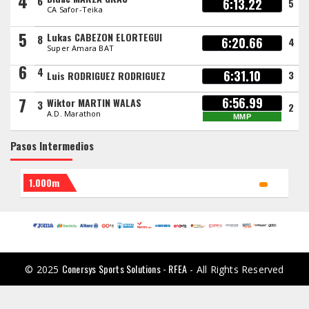
4
6
6:13.22
5
CA Safor-Teika
5
Lukas CABEZON ELORTEGUI
8
6:20.66
4
Super Amara BAT
6
4
6:31.10
3
Luis RODRIGUEZ RODRIGUEZ
7
6:56.99
Wiktor MARTIN WALAS
3
2
A.D. Marathon
MMP
Pasos Intermedios
1.000m
Conersys Sports Solutions - RFEA
© 2025
- All Rights Reserved