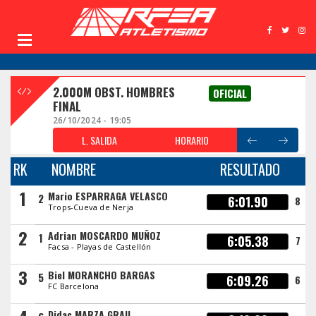
2.000M OBST. HOMBRES
OFICIAL
FINAL
26/10/2024 - 19:05
L. SALIDA
HORARIO
RK
NOMBRE
RESULTADO
1
Mario ESPARRAGA VELASCO
2
6:01.90
8
Trops-Cueva de Nerja
2
Adrian MOSCARDO MUÑOZ
1
6:05.38
7
Facsa - Playas de Castellón
3
Biel MORANCHO BARGAS
5
6:09.26
6
FC Barcelona
Didac MARZA GRAU