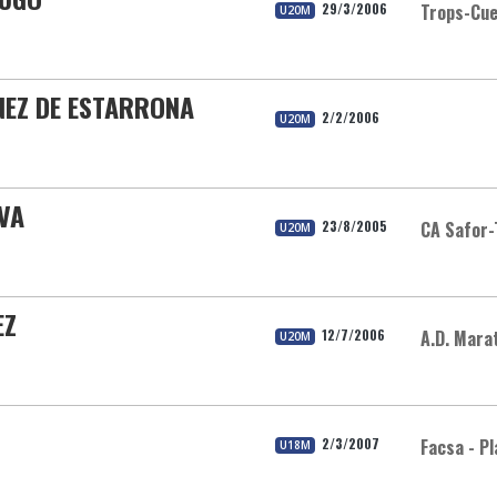
29/3/2006
Trops-Cue
U20M
NEZ DE ESTARRONA
2/2/2006
U20M
EVA
23/8/2005
CA Safor-
U20M
EZ
12/7/2006
A.D. Mara
U20M
2/3/2007
Facsa - Pl
U18M