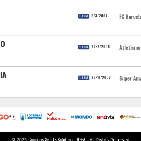
9/3/2007
FC Barcel
U18M
DO
23/2/2008
Atletismo
U18M
IA
25/11/2007
Super Am
U18M
Conersys Sports Solutions - RFEA
© 2025
- All Rights Reserved