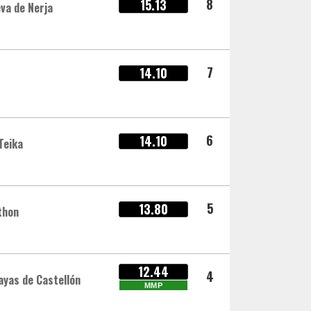
8
15.13
va de Nerja
7
14.10
6
14.10
Teika
5
13.80
thon
12.44
4
ayas de Castellón
MMP