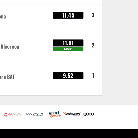
3
11.45
ona
11.01
2
 Alcorcon
MMP
1
9.52
ara BAT