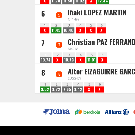
X
11.78
11.66
11.02
X
12.44
Iñaki LOPEZ MARTIN
6
5
CT1499
1
2
3
4
5
6
X
11.45
10.40
X
X
X
Christian PAZ FERRAN
7
7
M4068
1
2
3
4
5
6
10.74
X
10.73
X
11.01
X
Aitor EIZAGUIRRE GARC
8
8
EUSS477
1
2
3
4
5
6
9.52
9.22
7.95
9.42
X
X