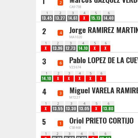
1
2
CA9738
1
2
3
4
5
6
13.45
13.27
14.61
X
15.13
14.40
Jorge RAMIREZ MARTI
2
4
MA1020
1
2
3
4
5
6
X
13.96
12.73
14.10
X
X
Pablo LOPEZ DE LA CU
3
6
V23674
1
2
3
4
5
6
14.10
X
X
X
X
X
Miguel VARELA RAMIR
4
3
M7227
1
2
3
4
5
6
X
13.55
13.30
13.05
X
13.80
Oriol PRIETO CORTIJO
5
1
CS8468
1
2
3
4
5
6