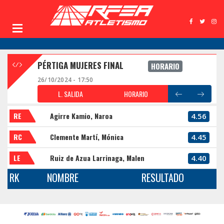
PÉRTIGA MUJERES FINAL
HORARIO
26/10/2024 - 17:50
L. SALIDA
HORARIO
RE
Agirre Kamio, Naroa
4.56
RC
Clemente Martí, Mónica
4.45
LE
Ruiz de Azua Larrinaga, Malen
4.40
RK
NOMBRE
RESULTADO