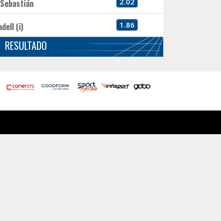
2.02
 Sebastián
1.86
dell (i)
RESULTADO