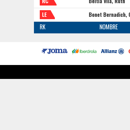
RC
Beitia Vila, Ruth
LE
Bonet Bernadich, 
RK
NOMBRE