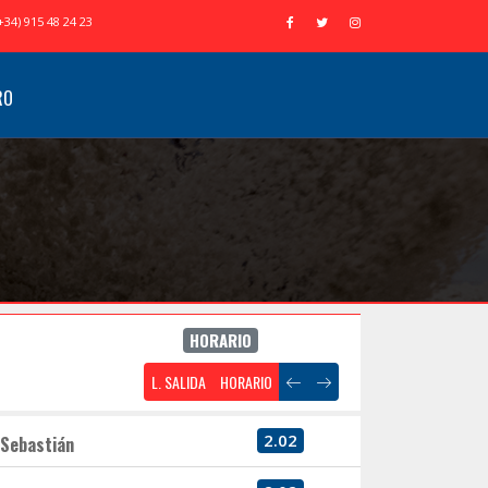
+34) 915 48 24 23
RO
HORARIO
L. SALIDA
HORARIO
2.02
 Sebastián