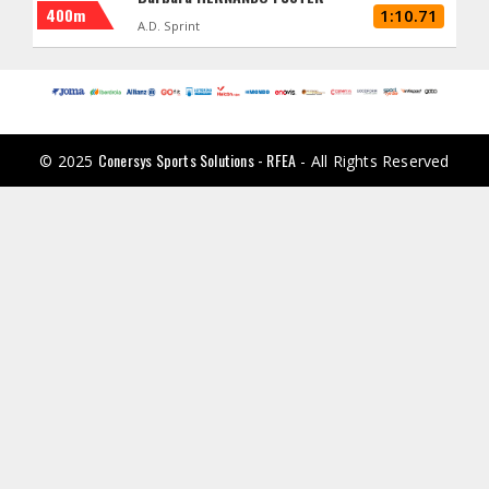
400m
1:10.71
A.D. Sprint
Conersys Sports Solutions - RFEA
© 2025
- All Rights Reserved