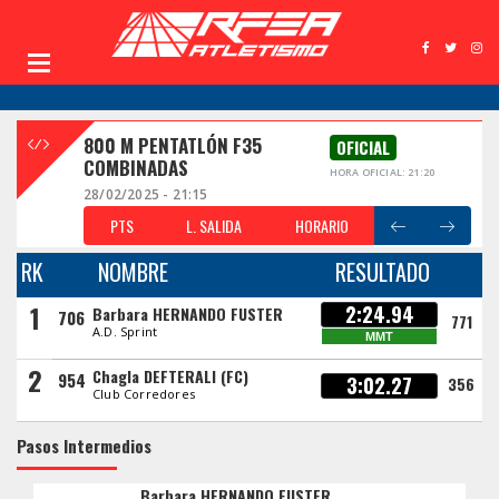
800 M PENTATLÓN F35
OFICIAL
COMBINADAS
HORA OFICIAL: 21:20
28/02/2025 - 21:15
PTS
L. SALIDA
HORARIO
RK
NOMBRE
RESULTADO
1
2:24.94
Barbara HERNANDO FUSTER
706
771
A.D. Sprint
MMT
2
Chagla DEFTERALI (FC)
954
3:02.27
356
Club Corredores
Pasos Intermedios
Barbara HERNANDO FUSTER