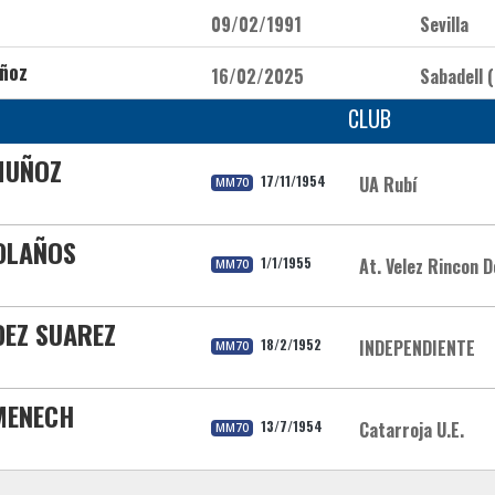
09/02/1991
Sevilla
ñoz
16/02/2025
Sabadell (
CLUB
MUÑOZ
17/11/1954
UA Rubí
MM70
BOLAÑOS
1/1/1955
At. Velez Rincon D
MM70
DEZ SUAREZ
18/2/1952
INDEPENDIENTE
MM70
MENECH
13/7/1954
Catarroja U.E.
MM70