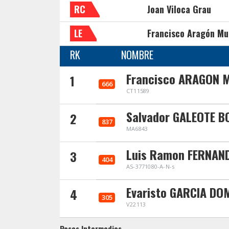
RC
Joan Viloca Grau
LE
Francisco Aragón Mu
RK
NOMBRE
Francisco ARAGON 
1
666
CT11589
Salvador GALEOTE 
2
837
MA6843
Luis Ramon FERNAN
3
404
AS-3771080-A-N-s
Evaristo GARCIA DO
4
305
V22113
Pasos Intermedios