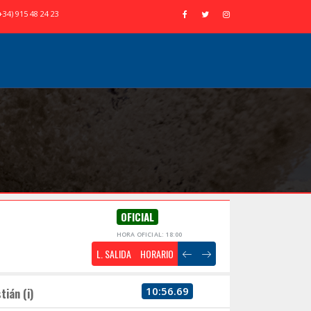
+34) 915 48 24 23
OFICIAL
HORA OFICIAL: 18:00
L. SALIDA
HORARIO
10:56.69
tián (i)