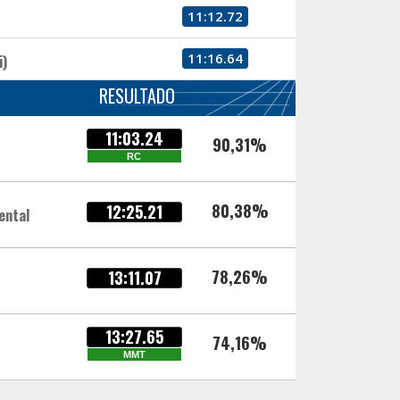
11:12.72
11:16.64
i)
RESULTADO
11:03.24
90,31%
RC
80,38%
12:25.21
ental
78,26%
13:11.07
13:27.65
74,16%
MMT