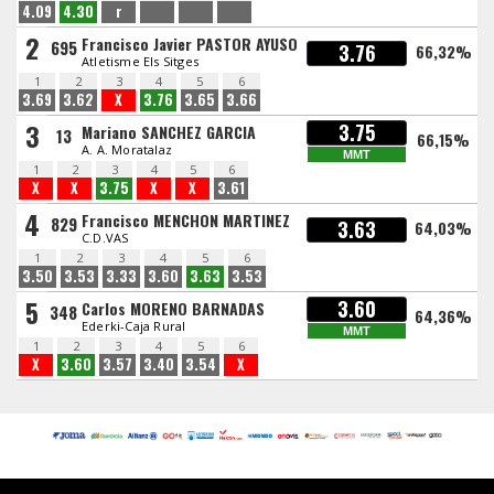
4.09
4.30
r
2
Francisco Javier PASTOR AYUSO
695
3.76
66,32%
Atletisme Els Sitges
1
2
3
4
5
6
3.69
3.62
X
3.76
3.65
3.66
3
3.75
Mariano SANCHEZ GARCIA
13
66,15%
A. A. Moratalaz
MMT
1
2
3
4
5
6
X
X
3.75
X
X
3.61
4
Francisco MENCHON MARTINEZ
829
3.63
64,03%
C.D.VAS
1
2
3
4
5
6
3.50
3.53
3.33
3.60
3.63
3.53
5
3.60
Carlos MORENO BARNADAS
348
64,36%
Ederki-Caja Rural
MMT
1
2
3
4
5
6
X
3.60
3.57
3.40
3.54
X