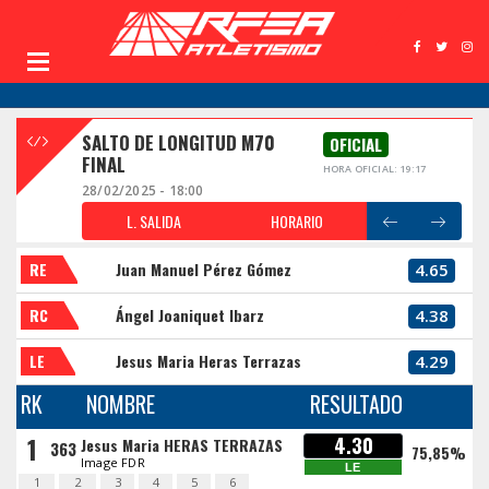
SALTO DE LONGITUD M70
OFICIAL
FINAL
HORA OFICIAL: 19:17
28/02/2025 - 18:00
L. SALIDA
HORARIO
RE
Juan Manuel Pérez Gómez
4.65
RC
Ángel Joaniquet Ibarz
4.38
LE
Jesus Maria Heras Terrazas
4.29
RK
NOMBRE
RESULTADO
1
4.30
Jesus Maria HERAS TERRAZAS
363
75,85%
Image FDR
LE
1
2
3
4
5
6