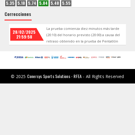
5.35
5.18
5.74
5.84
5.48
5.55
Correcciones
La prueba comienza diez minutos más tarde
28/02/2025
(20:10) del horario previsto (20:00) a causa del
21:59:58
retraso obtenido en la prueba de Pentatlón
Conersys Sports Solutions - RFEA
© 2025
- All Rights Reserved