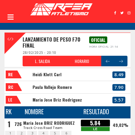
LANZAMIENTO DE PESO F70
OFICIAL
FINAL
HORA OFICIAL: 21:14
28/02/2025 - 20:10
L. SALIDA
HORARIO
RE
Heidi Klett Carl
8.49
RC
Paula Vallejo Romero
7.90
LE
Maria Jose Briz Rodriguez
5.57
RK
NOMBRE
RESULTADO
1
5.84
Maria Jose BRIZ RODRIGUEZ
726
49,02%
Track Cross Road Team
LE
1
2
3
4
5
6