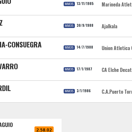
GUIO
13/11/1985
Marineda Atlet
MM35
Z
30/9/1988
Ajalkala
MM35
CIA-CONSUEGRA
14/7/1988
Union Atletica
MM35
AVARRO
17/1/1987
CA Elche Decat
MM35
RDIL
3/1/1986
C.A.Puerto Tor
MM35
RAGUIO
2.58.02