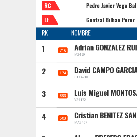
RC
Pedro Javier Vega Bal
LE
Gontzal Bilbao Perez
RK
NOMBRE
Adrian GONZALEZ RU
1
716
M3469
David CAMPO GARCI
2
174
CT14710
Luis Miguel MONTO
3
333
V24172
Cristian BENITEZ SA
4
503
MA3467