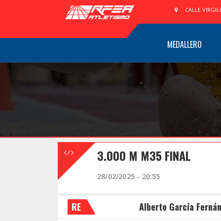
CALLE VIRGIL
MEDALLERO
3.000 M M35 FINAL
28/02/2025 - 20:55
RE
Alberto García Ferná