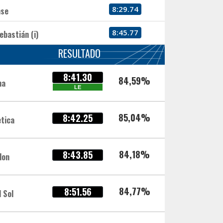
8:29.74
nse
8:45.77
ebastián (i)
RESULTADO
8:41.30
84,59%
na
LE
85,04%
8:42.25
ètica
84,18%
8:43.85
lon
84,77%
8:51.56
 Sol