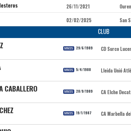
lesteros
26/11/2021
Oure
02/02/2025
San S
CLUB
IZ
29/6/1989
CD Surco Luce
MM35
A
5/4/1988
Lleida Unió Atl
MM35
SA CABALLERO
28/9/1989
CA Elche Decat
MM35
NCHEZ
19/1/1987
CA Marbella del
MM35