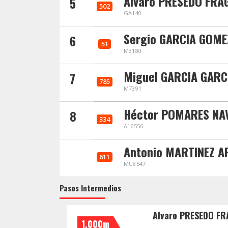
Alvaro PRESEDO FRA
5
502
GA140
Sergio GARCIA GOME
6
51
M3180
Miguel GARCIA GAR
7
785
M7391
Héctor POMARES N
8
334
A16556
Antonio MARTINEZ A
611
MU8547
Pasos Intermedios
Alvaro PRESEDO F
1.000m