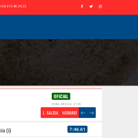
+34) 915 48 24 23
OFICIAL
HORA OFICIAL: 21:05
L. SALIDA
HORARIO
7:46.61
ia (i)