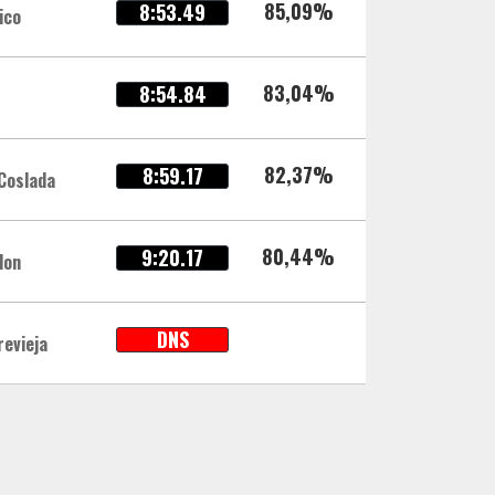
85,09%
8:53.49
ico
83,04%
8:54.84
82,37%
8:59.17
 Coslada
80,44%
9:20.17
lon
DNS
revieja