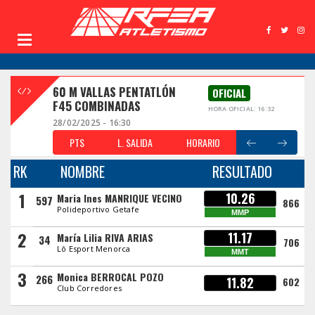
60 M VALLAS PENTATLÓN
OFICIAL
F45 COMBINADAS
HORA OFICIAL: 16:32
28/02/2025 - 16:30
PTS
L. SALIDA
HORARIO
RK
NOMBRE
RESULTADO
1
10.26
Maria Ines MANRIQUE VECINO
597
866
Polideportivo Getafe
MMP
2
11.17
María Lilia RIVA ARIAS
34
706
Lô Esport Menorca
MMT
3
Monica BERROCAL POZO
266
11.82
602
Club Corredores