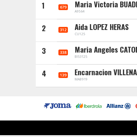
Maria Victoria BUA
1
679
A9564
Aida LOPEZ HERAS
2
312
CU125
Maria Angeles CATO
3
338
BI53125
Encarnacion VILLENA
4
139
MA8919