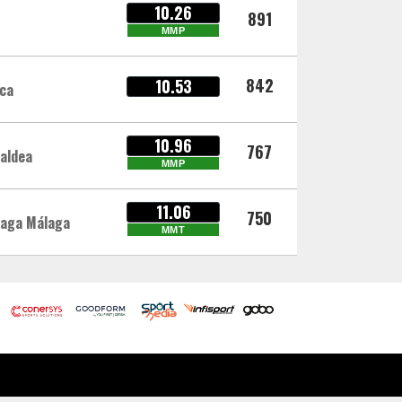
10.26
891
MMP
842
10.53
ca
10.96
767
Taldea
MMP
11.06
750
naga Málaga
MMT