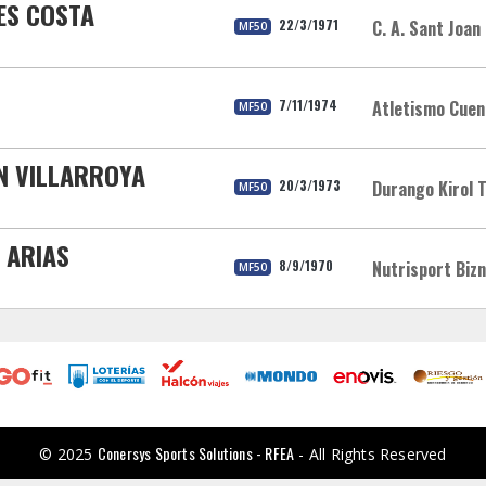
DES COSTA
22/3/1971
C. A. Sant Joan
MF50
7/11/1974
Atletismo Cuen
MF50
N VILLARROYA
20/3/1973
Durango Kirol 
MF50
 ARIAS
8/9/1970
Nutrisport Biz
MF50
Conersys Sports Solutions - RFEA
© 2025
- All Rights Reserved