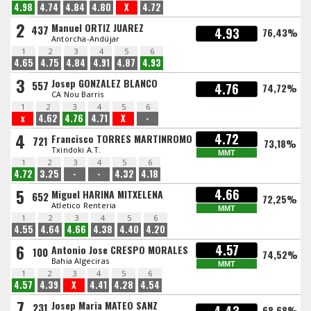
4.98
4.74
4.84
4.80
X
4.72
2
Manuel ORTIZ JUAREZ
437
4.93
76,43%
Antorcha-Andújar
1
2
3
4
5
6
4.65
4.75
4.84
4.91
4.87
4.93
3
Josep GONZALEZ BLANCO
557
4.76
74,72%
CA Nou Barris
1
2
3
4
5
6
x
4.62
4.76
4.71
X
-
4
4.72
Francisco TORRES MARTINROMO
721
73,18%
Txindoki A.T.
MMT
1
2
3
4
5
6
4.72
3.25
-
-
4.32
4.18
5
4.66
Miguel HARINA MITXELENA
652
72,25%
Atletico Renteria
MMT
1
2
3
4
5
6
4.55
4.64
4.66
4.38
4.40
4.20
6
4.57
Antonio Jose CRESPO MORALES
100
74,52%
Bahia Algeciras
MMT
1
2
3
4
5
6
4.57
4.39
X
4.41
4.28
4.54
7
Josep Maria MATEO SANZ
231
68,68%