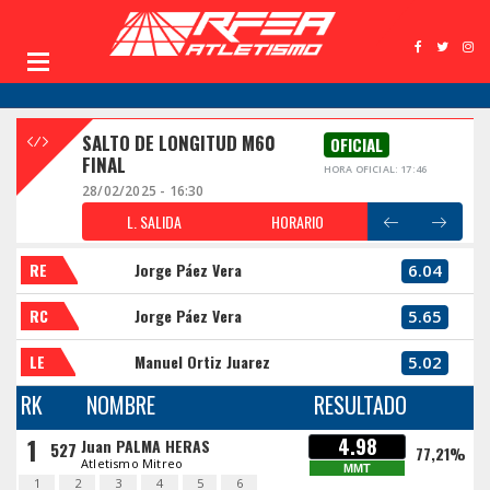
SALTO DE LONGITUD M60
OFICIAL
FINAL
HORA OFICIAL: 17:46
28/02/2025 - 16:30
L. SALIDA
HORARIO
RE
Jorge Páez Vera
6.04
RC
Jorge Páez Vera
5.65
LE
Manuel Ortiz Juarez
5.02
RK
NOMBRE
RESULTADO
1
4.98
Juan PALMA HERAS
527
77,21%
Atletismo Mitreo
MMT
1
2
3
4
5
6