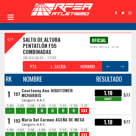
SALTO DE ALTURA
OFICIAL
PENTATLÓN F55
HORA OFICIAL: 18:58
COMBINADAS
28/02/2025 - 17:05
PTS
L. SALIDA
HORARIO
RK
NOMBRE
RESULTADO
Courteney Ann HIGHTOWER
1
1.18
197
577
MCHARRIS
MMT
Canguro A.A.C.
1.00
1.03
1.06
1.09
1.12
1.15
1.18
1.21
-
-
-
O
O
O
O
XXX
1
Maria Del Carmen ACEÑA DE MESA
193
1.18
577
Canguro A.A.C.
1.00
1.03
1.06
1.09
1.12
1.15
1.18
1.21
-
-
-
-
-
O
O
XXX