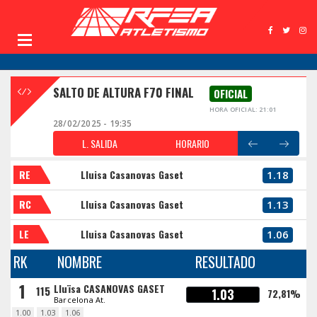
SALTO DE ALTURA F70 FINAL
OFICIAL
HORA OFICIAL: 21:01
28/02/2025 - 19:35
L. SALIDA
HORARIO
RE
Lluisa Casanovas Gaset
1.18
RC
Lluisa Casanovas Gaset
1.13
LE
Lluisa Casanovas Gaset
1.06
RK
NOMBRE
RESULTADO
1
Lluïsa CASANOVAS GASET
115
1.03
72,81%
Barcelona At.
1.00
1.03
1.06