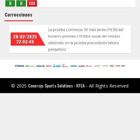
O
O
XXX
Correcciones
La prueba comienza 35' más tarde (19:35) del
28/02/2025
horario previsto (19:00) a causa del retraso
22:03:45
obtenido en la prueba precedente (altura
pentatlón)
Conersys Sports Solutions - RFEA
© 2025
- All Rights Reserved