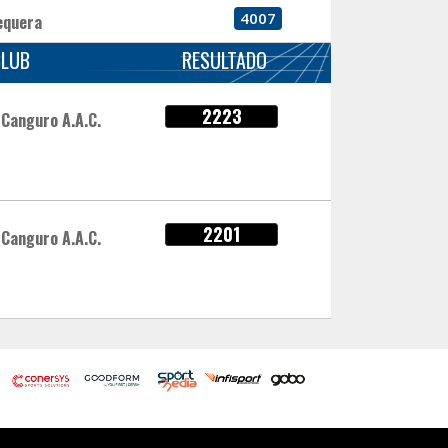
4007
equera
CLUB
RESULTADO
2223
Canguro A.A.C.
2201
Canguro A.A.C.