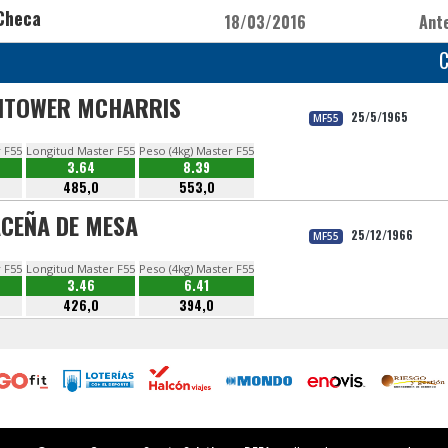
Checa
18/03/2016
Ant
GHTOWER MCHARRIS
25/5/1965
MF55
r F55
Longitud Master F55
Peso (4kg) Master F55
3.64
8.39
485,0
553,0
ACEÑA DE MESA
25/12/1966
MF55
r F55
Longitud Master F55
Peso (4kg) Master F55
3.46
6.41
426,0
394,0