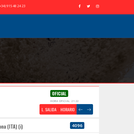
+34) 915 48 24 23
OFICIAL
HORA OFICIAL: 21:22
L. SALIDA
HORARIO
4096
na (ITA) (i)