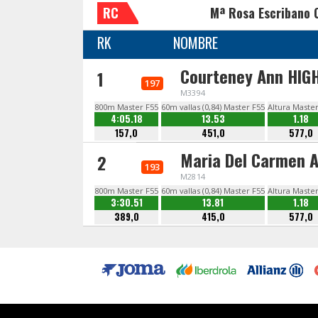
RC
Mª Rosa Escribano 
RK
NOMBRE
Courteney Ann HI
1
197
M3394
800m Master F55
60m vallas (0,84) Master F55
Altura Maste
4:05.18
13.53
1.18
157,0
451,0
577,0
Maria Del Carmen 
2
193
M2814
800m Master F55
60m vallas (0,84) Master F55
Altura Maste
3:30.51
13.81
1.18
389,0
415,0
577,0