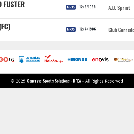
O FUSTER
12/8/1988
A.D. Sprint
MF35
(FC)
12/4/1986
Club Corred
MF35
Conersys Sports Solutions - RFEA
© 2025
- All Rights Reserved