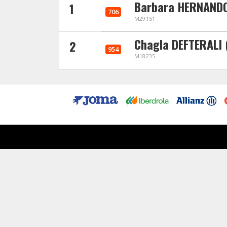
Barbara HERNAND
1
706
M29151
Chagla DEFTERALI 
2
954
M18235