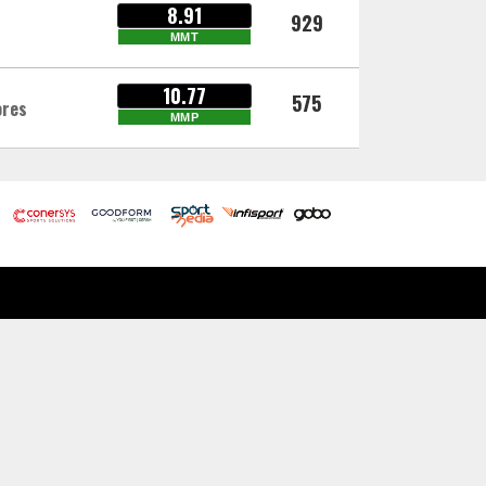
8.91
929
MMT
10.77
575
ores
MMP