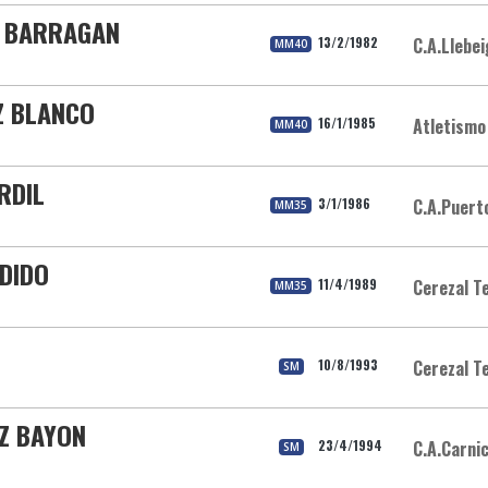
A BARRAGAN
13/2/1982
C.A.Llebei
MM40
Z BLANCO
16/1/1985
Atletismo 
MM40
RDIL
3/1/1986
C.A.Puert
MM35
DIDO
11/4/1989
Cerezal T
MM35
10/8/1993
Cerezal T
SM
Z BAYON
23/4/1994
C.A.Carni
SM