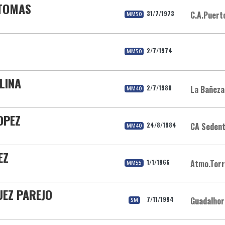
 TOMAS
31/7/1973
C.A.Puert
MM50
2/7/1974
MM50
LINA
2/7/1980
La Bañeza
MM40
OPEZ
24/8/1984
CA Sedent
MM40
EZ
1/1/1966
Atmo.Torr
MM55
UEZ PAREJO
7/11/1994
Guadalhor
SM