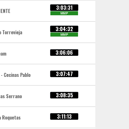
3:03:31
IENTE
MMP
3:04:32
o Torrevieja
MMP
3:06:06
eam
3:07:47
 - Cecinas Pablo
3:08:35
cas Serrano
3:11:13
a Roquetas