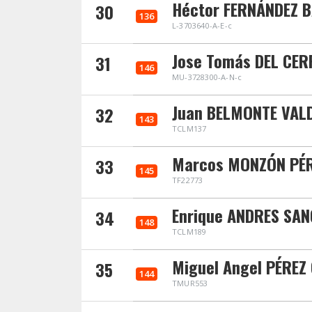
Héctor FERNÁNDEZ 
30
136
L-3703640-A-E-c
Jose Tomás DEL CE
31
146
MU-3728300-A-N-c
Juan BELMONTE VAL
32
143
TCLM137
Marcos MONZÓN PÉ
33
145
TF22773
Enrique ANDRES SA
34
148
TCLM189
Miguel Angel PÉREZ
35
144
TMUR553