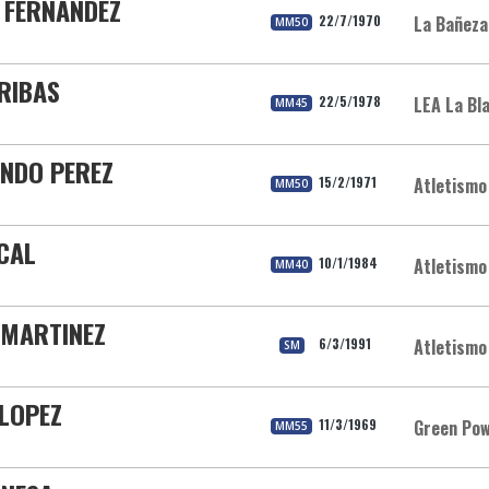
 FERNANDEZ
22/7/1970
La Bañeza
MM50
RIBAS
22/5/1978
LEA La Bl
MM45
NDO PEREZ
15/2/1971
Atletismo
MM50
CAL
10/1/1984
Atletism
MM40
 MARTINEZ
6/3/1991
Atletismo
SM
 LOPEZ
11/3/1969
Green Pow
MM55