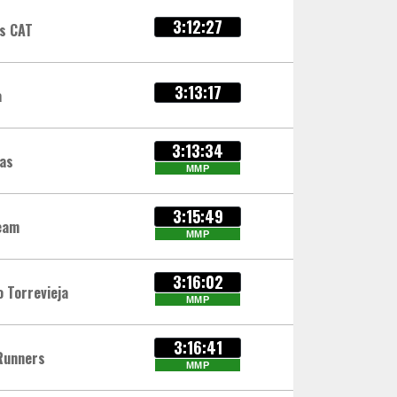
3:12:27
os CAT
3:13:17
a
3:13:34
das
MMP
3:15:49
eam
MMP
3:16:02
o Torrevieja
MMP
3:16:41
Runners
MMP