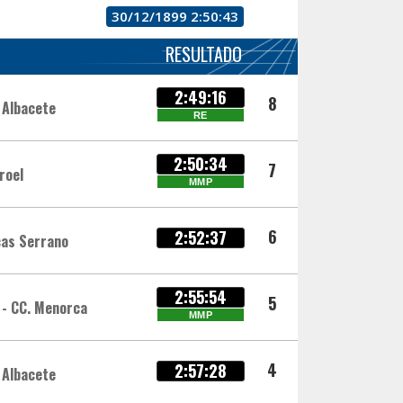
30/12/1899 2:50:43
RESULTADO
2:49:16
8
 Albacete
RE
2:50:34
7
roel
MMP
6
2:52:37
cas Serrano
2:55:54
5
 - CC. Menorca
MMP
4
2:57:28
 Albacete