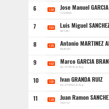
Jose Manuel GARCI
6
126
TCVA655
Luis Miguel SANCHE
7
150
AV1281
Antonio MARTINEZ A
8
125
MU8547
Marco GARCIA BRAN
9
102
AS-3713910-A-N-p
Ivan GRANDA RUIZ
10
105
AS-3713902-A-N-p
Juan Ramon SANCHE
11
128
TEXT13