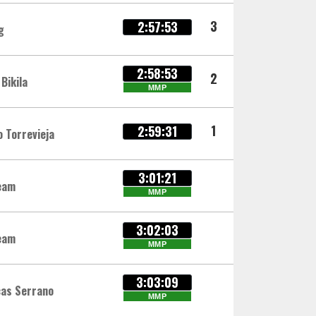
3
2:57:53
g
2:58:53
2
Bikila
MMP
1
2:59:31
o Torrevieja
3:01:21
eam
MMP
3:02:03
eam
MMP
3:03:09
cas Serrano
MMP