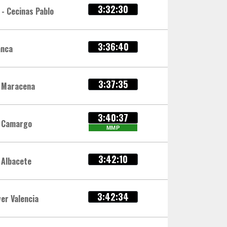
3:32:30
 - Cecinas Pablo
3:36:40
anca
3:37:35
 Maracena
3:40:37
o Camargo
MMP
3:42:10
 Albacete
3:42:34
er Valencia