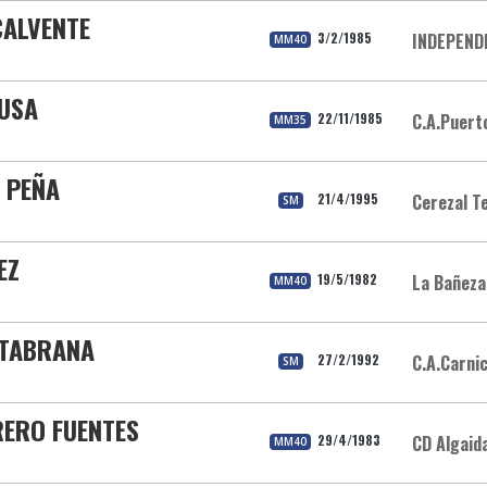
CALVENTE
3/2/1985
INDEPEND
MM40
TUSA
22/11/1985
C.A.Puert
MM35
 PEÑA
21/4/1995
Cerezal T
SM
EZ
19/5/1982
La Bañeza
MM40
NTABRANA
27/2/1992
C.A.Carni
SM
RERO FUENTES
29/4/1983
CD Algaid
MM40