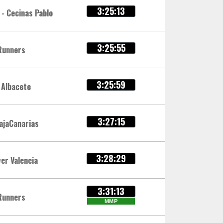
3:25:13
 - Cecinas Pablo
3:25:55
Runners
3:25:59
 Albacete
3:27:15
ajaCanarias
3:28:29
er Valencia
3:31:13
Runners
MMP