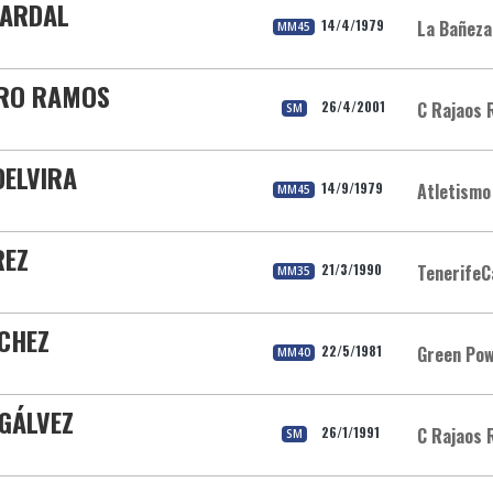
BARDAL
14/4/1979
La Bañeza
MM45
RRO RAMOS
26/4/2001
C Rajaos 
SM
DELVIRA
14/9/1979
Atletismo
MM45
REZ
21/3/1990
TenerifeC
MM35
NCHEZ
22/5/1981
Green Pow
MM40
 GÁLVEZ
26/1/1991
C Rajaos 
SM