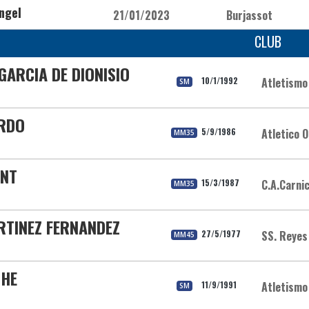
ngel
21/01/2023
Burjassot
CLUB
GARCIA DE DIONISIO
10/1/1992
Atletismo
SM
ARDO
5/9/1986
Atletico O
MM35
ENT
15/3/1987
C.A.Carni
MM35
ARTINEZ FERNANDEZ
27/5/1977
SS. Reyes
MM45
CHE
11/9/1991
Atletismo
SM