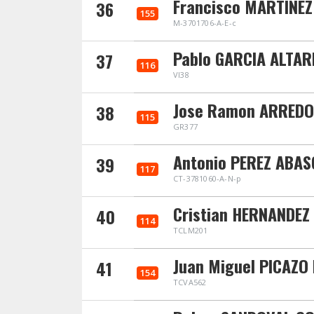
Francisco MARTINEZ
36
155
M-3701706-A-E-c
Pablo GARCIA ALTAR
37
116
VI38
Jose Ramon ARREDO
38
115
GR377
Antonio PEREZ ABAS
39
117
CT-3781060-A-N-p
Cristian HERNANDEZ
40
114
TCLM201
Juan Miguel PICAZO
41
154
TCVA562