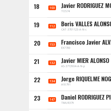
Javier RODRIGUEZ 
18
103
TO574
Boris VALLES ALONS
19
112
CAT-3701123-A-N-c
Francisco Javier A
20
153
EX7700
Javier MIER ALONSO
21
132
AS-3713904-A-N-p
Jorge RIQUELME NO
22
134
A10791
Daniel RODRIGUEZ P
23
147
TMUR379