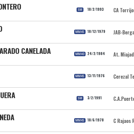
MONTERO
18/2/1993
CA Torrij
SM
O
18/12/1979
JAB-Berg
MM45
LVARADO CANELADA
24/2/1984
At. Miaja
MM40
13/11/1976
Cerezal T
MM45
GUERA
3/2/1991
C.A.Puert
SM
INEDA
18/6/1978
C Rajaos 
MM45