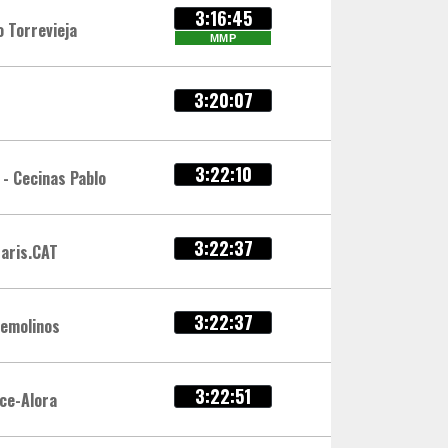
3:16:45
o Torrevieja
MMP
3:20:07
3:22:10
 - Cecinas Pablo
3:22:37
aris.CAT
3:22:37
emolinos
3:22:51
ce-Alora