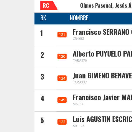
RC
Olmos Pascual, Jesús Á
RK
NOMBRE
Francisco SERRANO 
1
121
CR4662
Alberto PUYUELO P
2
120
TARA176
Juan GIMENO BENAV
3
124
TCVA337
Francisco Javier M
4
149
M6537
Luis AGUSTIN ESCRI
5
122
AR1123