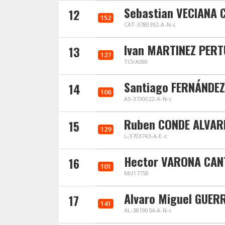
Sebastian VECIANA 
12
152
CAT-3780392-A-N-c
Ivan MARTINEZ PER
13
127
TCVA590
Santiago FERNÁNDEZ
14
106
AS-3730022-A-N-c
Ruben CONDE ALVAR
15
129
L-3703743-A-E-c
Hector VARONA CA
16
101
MU17750
Alvaro Miguel GUER
17
141
AL-3819054-A-N-c