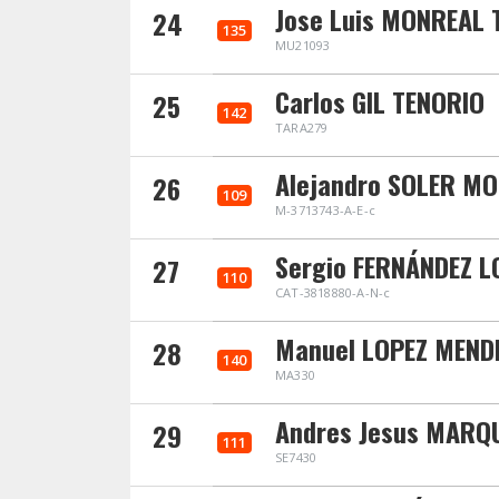
Jose Luis MONREAL
24
135
MU21093
Carlos GIL TENORIO
25
142
TARA279
Alejandro SOLER MO
26
109
M-3713743-A-E-c
Sergio FERNÁNDEZ L
27
110
CAT-3818880-A-N-c
Manuel LOPEZ MEND
28
140
MA330
Andres Jesus MARQ
29
111
SE7430