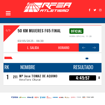
50 KM MUJERES F65 FINAL
OFICIAL
HORA OFICIAL: 11:28
03/05/2025 - 06:30
L. SALIDA
HORARIO
RK
NOMBRE
RESULTADO
1
Mª Jose TOMAZ DE AQUINO
211
4:45:57
8
VinoToro CRural