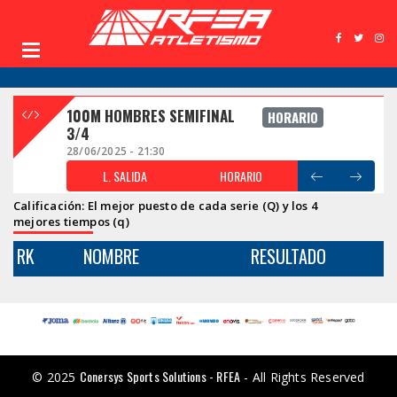
100M HOMBRES SEMIFINAL
HORARIO
3/4
28/06/2025 - 21:30
L. SALIDA
HORARIO
Calificación: El mejor puesto de cada serie (Q) y los 4
mejores tiempos (q)
RK
NOMBRE
RESULTADO
Conersys Sports Solutions - RFEA
© 2025
- All Rights Reserved