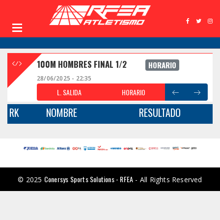
100M HOMBRES FINAL 1/2
HORARIO
28/06/2025 - 22:35
L. SALIDA
HORARIO
RK
NOMBRE
RESULTADO
Conersys Sports Solutions - RFEA
© 2025
- All Rights Reserved