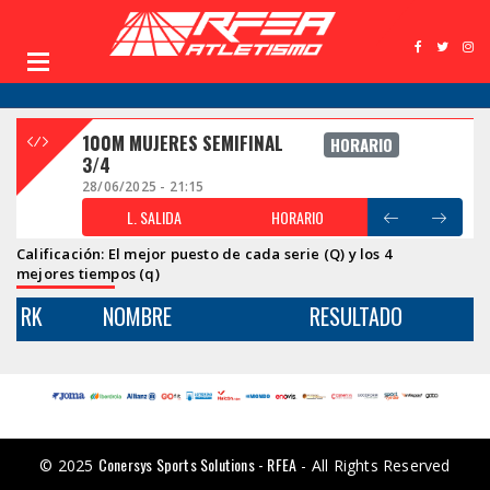
100M MUJERES SEMIFINAL
HORARIO
3/4
28/06/2025 - 21:15
L. SALIDA
HORARIO
Calificación: El mejor puesto de cada serie (Q) y los 4
mejores tiempos (q)
RK
NOMBRE
RESULTADO
Conersys Sports Solutions - RFEA
© 2025
- All Rights Reserved