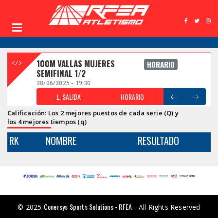
100M VALLAS MUJERES
HORARIO
SEMIFINAL 1/2
28/06/2025 - 19:30
L. SALIDA
HORARIO
Calificación: Los 2 mejores puestos de cada serie (Q) y
los 4 mejores tiempos (q)
RK
NOMBRE
RESULTADO
Conersys Sports Solutions - RFEA
© 2025
- All Rights Reserved