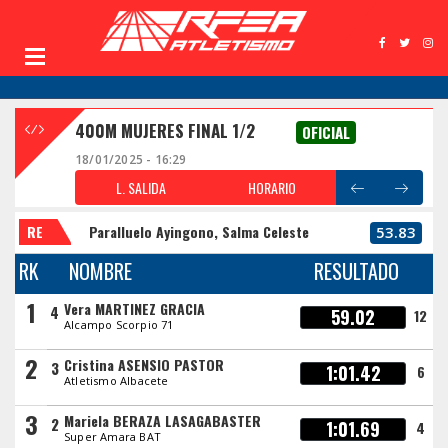
400M MUJERES FINAL 1/2
OFICIAL
18/01/2025 - 16:29
L. SALIDA
HORARIO
RE
Paralluelo Ayingono, Salma Celeste
53.83
RK
NOMBRE
RESULTADO
1
Vera MARTINEZ GRACIA
4
59.02
12
Alcampo Scorpio 71
2
Cristina ASENSIO PASTOR
3
1:01.42
6
Atletismo Albacete
3
Mariela BERAZA LASAGABASTER
2
1:01.69
4
Super Amara BAT