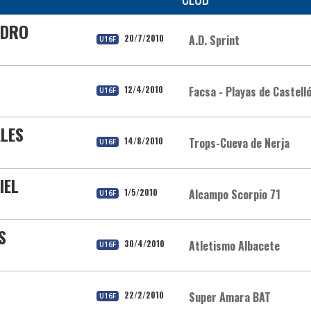
IDRO
20/7/2010
A.D. Sprint
U16F
12/4/2010
Facsa - Playas de Castell
U16F
LES
14/8/2010
Trops-Cueva de Nerja
U16F
IEL
1/5/2010
Alcampo Scorpio 71
U16F
S
30/4/2010
Atletismo Albacete
U16F
22/2/2010
Super Amara BAT
U16F