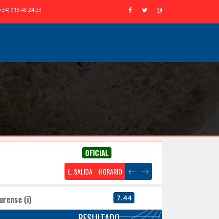
+34) 915 48 24 23
OFICIAL
L. SALIDA
HORARIO
7.44
urense (i)
RESULTADO