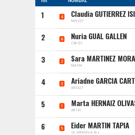
Claudia GUTIERREZ IS
1
4
M29237
Nuria GUAL GALLEN
2
6
CS8727
Sara MARTINEZ MORA
3
2
MA764
Ariadne GARCIA CART
4
3
AR5327
Marta HERNAIZ OLIVA
5
1
AB141
Eider MARTIN TAPIA
6
5
SS-3696595-A-N-s