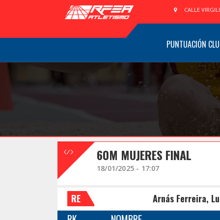
CALLE VIRGIL
PUNTUACIÓN CLU
60M MUJERES FINAL
18/01/2025 - 17:07
RE
Arnás Ferreira, L
RK
NOMBRE