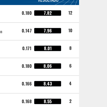
12
0.180
7.82
10
0.147
7.96
ón
8
0.171
8.01
6
0.180
8.06
4
0.166
8.43
2
0.168
8.55