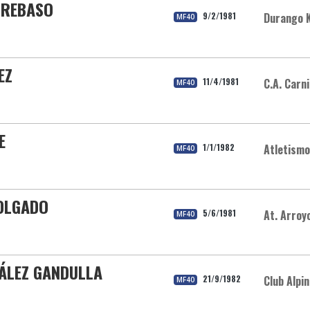
RREBASO
9/2/1981
Durango K
MF40
EZ
11/4/1981
C.A. Carn
MF40
E
1/1/1982
Atletismo
MF40
OLGADO
5/6/1981
At. Arroy
MF40
ZÁLEZ GANDULLA
21/9/1982
Club Alpi
MF40