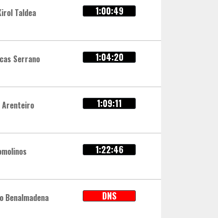
1:00:49
irol Taldea
1:04:20
icas Serrano
1:09:11
 Arenteiro
1:22:46
omolinos
DNS
no Benalmadena