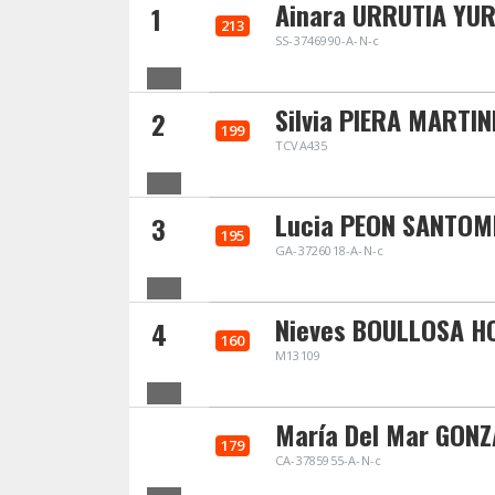
Ainara URRUTIA YU
1
213
SS-3746990-A-N-c
Silvia PIERA MARTIN
2
199
TCVA435
Lucia PEON SANTOM
3
195
GA-3726018-A-N-c
Nieves BOULLOSA H
4
160
M13109
María Del Mar GON
179
CA-3785955-A-N-c