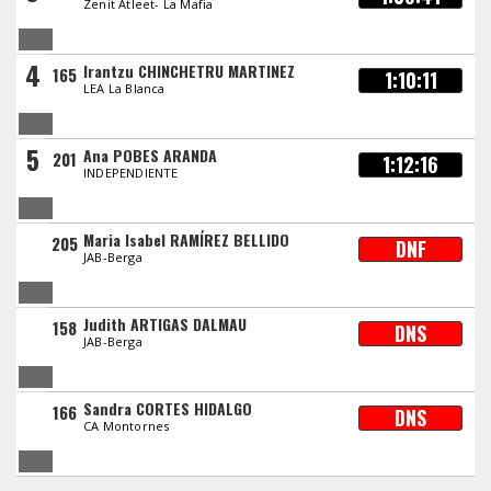
Zenit Atleet- La Mafia
4
Irantzu CHINCHETRU MARTINEZ
165
1:10:11
LEA La Blanca
5
Ana POBES ARANDA
201
1:12:16
INDEPENDIENTE
Maria Isabel RAMÍREZ BELLIDO
205
DNF
JAB-Berga
Judith ARTIGAS DALMAU
158
DNS
JAB-Berga
Sandra CORTES HIDALGO
166
DNS
CA Montornes