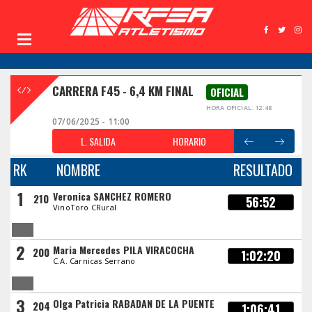
CARRERA F45 - 6,4 KM FINAL
OFICIAL
HORA OFICIAL: 12:48
07/06/2025 - 11:00
L. SALIDA
HORARIO
RK
NOMBRE
RESULTADO
1
Veronica SANCHEZ ROMERO
210
56:52
VinoToro CRural
2
Maria Mercedes PILA VIRACOCHA
200
1:02:20
C.A. Carnicas Serrano
3
Olga Patricia RABADAN DE LA PUENTE
204
1:06:41