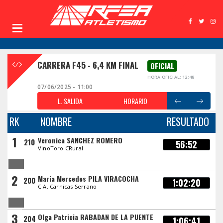
CARRERA F45 - 6,4 KM FINAL
OFICIAL
HORA OFICIAL: 12:48
07/06/2025 - 11:00
L. SALIDA
HORARIO
RK
NOMBRE
RESULTADO
1
Veronica SANCHEZ ROMERO
210
56:52
VinoToro CRural
2
Maria Mercedes PILA VIRACOCHA
200
1:02:20
C.A. Carnicas Serrano
3
Olga Patricia RABADAN DE LA PUENTE
204
1:06:41