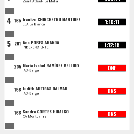
Zenit Atleet- La Mafia
4
Irantzu CHINCHETRU MARTINEZ
165
1:10:11
LEA La Blanca
5
Ana POBES ARANDA
201
1:12:16
INDEPENDIENTE
Maria Isabel RAMÍREZ BELLIDO
205
DNF
JAB-Berga
Judith ARTIGAS DALMAU
158
DNS
JAB-Berga
Sandra CORTES HIDALGO
166
DNS
CA Montornes