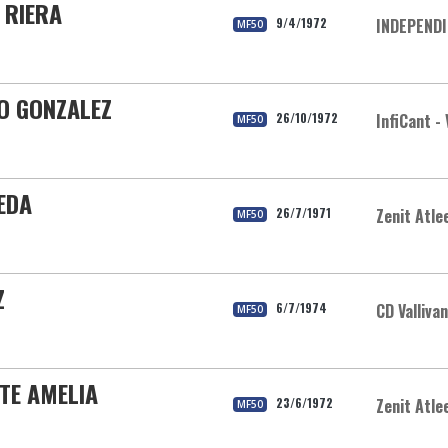
 RIERA
9/4/1972
INDEPEND
MF50
O GONZALEZ
26/10/1972
InfiCant - 
MF50
EDA
26/7/1971
Zenit Atle
MF50
Z
6/7/1974
CD Valliva
MF50
TE AMELIA
23/6/1972
Zenit Atle
MF50