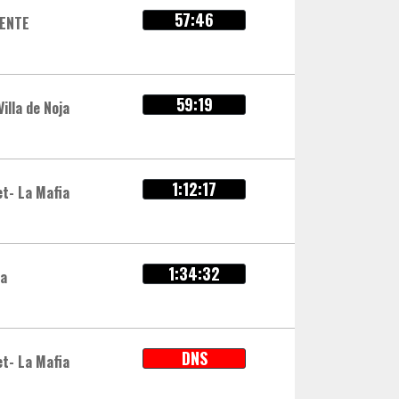
57:46
IENTE
59:19
Villa de Noja
1:12:17
et- La Mafia
1:34:32
na
DNS
et- La Mafia