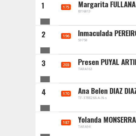
Margarita FULLANA
1
175
IB16813
Inmaculada PEREIR
2
196
S9758
Presen PUYAL ARTI
3
203
TARA163
Ana Belen DIAZ DIA
4
170
TF-3788266-A-N-s
Yolanda MONSERRA
187
TARA94