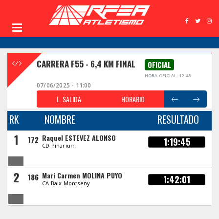
CARRERA F55 - 6,4 KM FINAL
OFICIAL
HORA OFICIAL: 12:48
07/06/2025 - 11:00
L. SALIDA
HORARIO
RK
NOMBRE
RESULTADO
1
Raquel ESTEVEZ ALONSO
172
1:19:45
CD Pinarium
2
Mari Carmen MOLINA PUYO
186
1:42:01
CA Baix Montseny