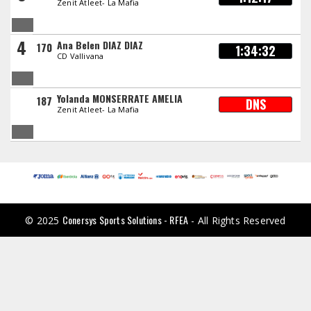
Zenit Atleet- La Mafia
4
Ana Belen DIAZ DIAZ
170
1:34:32
CD Vallivana
Yolanda MONSERRATE AMELIA
187
DNS
Zenit Atleet- La Mafia
Conersys Sports Solutions - RFEA
© 2025
- All Rights Reserved