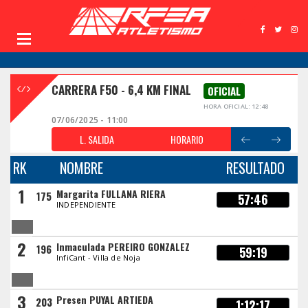
CARRERA F50 - 6,4 KM FINAL
OFICIAL
HORA OFICIAL: 12:48
07/06/2025 - 11:00
L. SALIDA
HORARIO
RK
NOMBRE
RESULTADO
1
Margarita FULLANA RIERA
175
57:46
INDEPENDIENTE
2
Inmaculada PEREIRO GONZALEZ
196
59:19
InfiCant - Villa de Noja
3
Presen PUYAL ARTIEDA
203
1:12:17