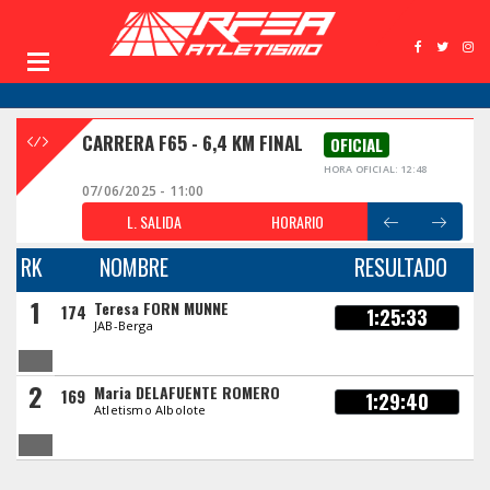
CARRERA F65 - 6,4 KM FINAL
OFICIAL
HORA OFICIAL: 12:48
07/06/2025 - 11:00
L. SALIDA
HORARIO
RK
NOMBRE
RESULTADO
1
Teresa FORN MUNNE
174
1:25:33
JAB-Berga
2
Maria DELAFUENTE ROMERO
169
1:29:40
Atletismo Albolote