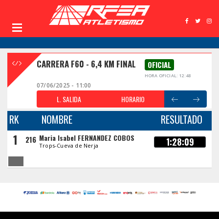
CARRERA F60 - 6,4 KM FINAL
OFICIAL
HORA OFICIAL: 12:48
07/06/2025 - 11:00
L. SALIDA
HORARIO
RK
NOMBRE
RESULTADO
1
Maria Isabel FERNANDEZ COBOS
216
1:28:09
Trops-Cueva de Nerja