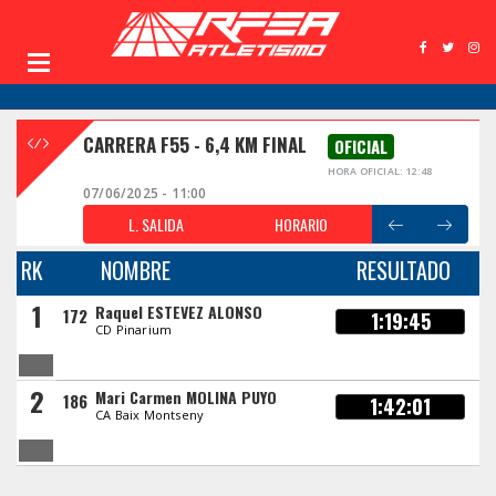
CARRERA F55 - 6,4 KM FINAL
OFICIAL
HORA OFICIAL: 12:48
07/06/2025 - 11:00
L. SALIDA
HORARIO
RK
NOMBRE
RESULTADO
1
Raquel ESTEVEZ ALONSO
172
1:19:45
CD Pinarium
2
Mari Carmen MOLINA PUYO
186
1:42:01
CA Baix Montseny