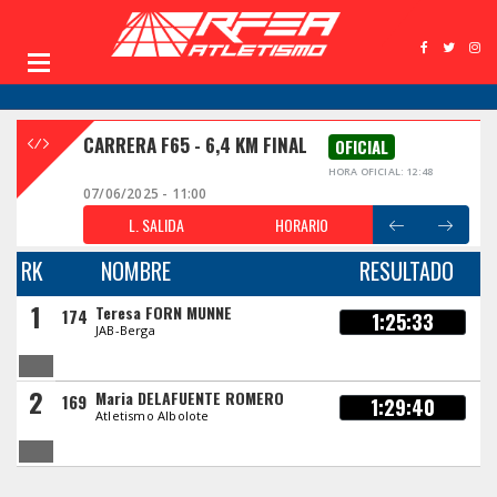
CARRERA F65 - 6,4 KM FINAL
OFICIAL
HORA OFICIAL: 12:48
07/06/2025 - 11:00
L. SALIDA
HORARIO
RK
NOMBRE
RESULTADO
1
Teresa FORN MUNNE
174
1:25:33
JAB-Berga
2
Maria DELAFUENTE ROMERO
169
1:29:40
Atletismo Albolote