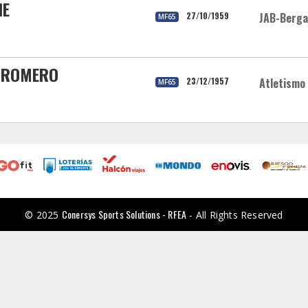
NE
27/10/1959
JAB-Berga
MF65
E ROMERO
23/12/1957
Atletismo 
MF65
Conersys Sports Solutions - RFEA
© 2025
- All Rights Reserved