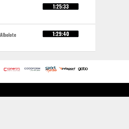
1:25:33
1:29:40
Albolote