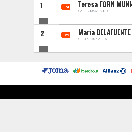
Teresa FORN MUN
1
174
CAT-3740565-A-N-c
Maria DELAFUENT
2
169
GR-3722307-A-T-p