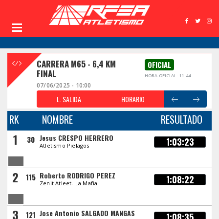
CARRERA M65 - 6,4 KM
OFICIAL
FINAL
HORA OFICIAL: 11:44
07/06/2025 - 10:00
L. SALIDA
HORARIO
RK
NOMBRE
RESULTADO
1
Jesus CRESPO HERRERO
30
1:03:23
Atletismo Pielagos
2
Roberto RODRIGO PEREZ
115
1:08:22
Zenit Atleet- La Mafia
3
Jose Antonio SALGADO MANGAS
121
1:08:35