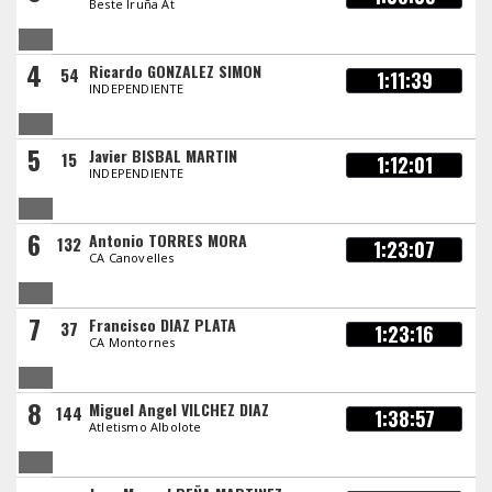
Beste Iruña At
4
Ricardo GONZALEZ SIMON
54
1:11:39
INDEPENDIENTE
5
Javier BISBAL MARTIN
15
1:12:01
INDEPENDIENTE
6
Antonio TORRES MORA
132
1:23:07
CA Canovelles
7
Francisco DIAZ PLATA
37
1:23:16
CA Montornes
8
Miguel Angel VILCHEZ DIAZ
144
1:38:57
Atletismo Albolote