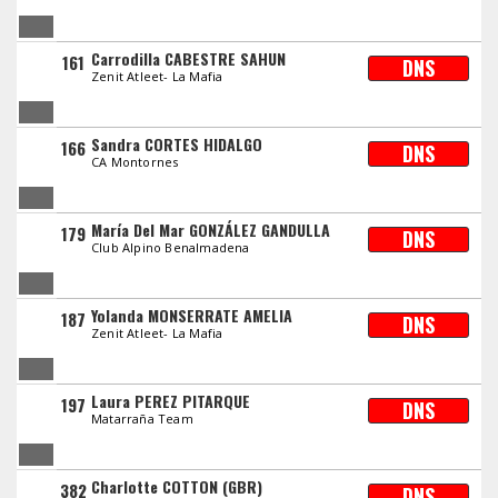
Carrodilla CABESTRE SAHUN
161
DNS
Zenit Atleet- La Mafia
Sandra CORTES HIDALGO
166
DNS
CA Montornes
María Del Mar GONZÁLEZ GANDULLA
179
DNS
Club Alpino Benalmadena
Yolanda MONSERRATE AMELIA
187
DNS
Zenit Atleet- La Mafia
Laura PEREZ PITARQUE
197
DNS
Matarraña Team
Charlotte COTTON (GBR)
382
DNS