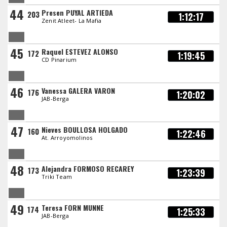
44
Presen PUYAL ARTIEDA
203
1:12:17
Zenit Atleet- La Mafia
45
Raquel ESTEVEZ ALONSO
172
1:19:45
CD Pinarium
46
Vanessa GALERA VARON
176
1:20:02
JAB-Berga
47
Nieves BOULLOSA HOLGADO
160
1:22:46
At. Arroyomolinos
48
Alejandra FORMOSO RECAREY
173
1:23:39
Triki Team
49
Teresa FORN MUNNE
174
1:25:33
JAB-Berga