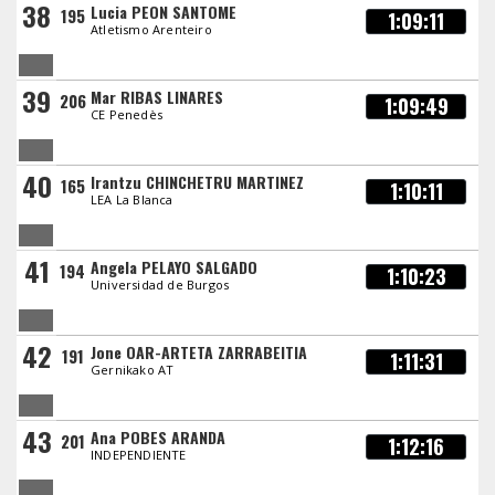
38
Lucia PEON SANTOME
195
1:09:11
Atletismo Arenteiro
39
Mar RIBAS LINARES
206
1:09:49
CE Penedès
40
Irantzu CHINCHETRU MARTINEZ
165
1:10:11
LEA La Blanca
41
Angela PELAYO SALGADO
194
1:10:23
Universidad de Burgos
42
Jone OAR-ARTETA ZARRABEITIA
191
1:11:31
Gernikako AT
43
Ana POBES ARANDA
201
1:12:16
INDEPENDIENTE