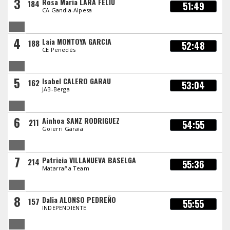
3
Rosa Maria LARA FELIU
184
51:49
CA Gandia-Alpesa
4
Laia MONTOYA GARCIA
188
52:48
CE Penedès
5
Isabel CALERO GARAU
162
53:04
JAB-Berga
6
Ainhoa SANZ RODRIGUEZ
211
54:55
Goierri Garaia
7
Patricia VILLANUEVA BASELGA
214
55:36
Matarraña Team
8
Dalia ALONSO PEDREÑO
157
55:55
INDEPENDIENTE