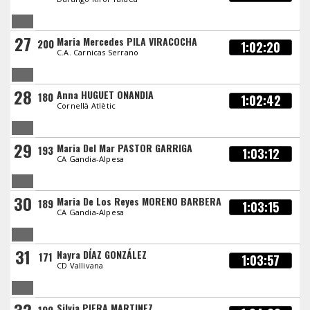
27
Maria Mercedes PILA VIRACOCHA
200
1:02:20
C.A. Carnicas Serrano
28
Anna HUGUET ONANDIA
180
1:02:42
Cornellà Atlètic
29
Maria Del Mar PASTOR GARRIGA
193
1:03:12
CA Gandia-Alpesa
30
Maria De Los Reyes MORENO BARBERA
189
1:03:15
CA Gandia-Alpesa
31
Nayra DÍAZ GONZÁLEZ
171
1:03:57
CD Vallivana
Silvia PIERA MARTINEZ