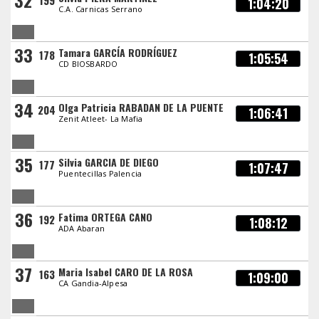
32
199
1:04:20
C.A. Carnicas Serrano
33
Tamara GARCÍA RODRÍGUEZ
178
1:05:54
CD BIOSBARDO
34
Olga Patricia RABADAN DE LA PUENTE
204
1:06:41
Zenit Atleet- La Mafia
35
Silvia GARCIA DE DIEGO
177
1:07:47
Puentecillas Palencia
36
Fatima ORTEGA CANO
192
1:08:12
ADA Abaran
37
Maria Isabel CARO DE LA ROSA
163
1:09:00
CA Gandia-Alpesa