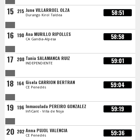
15
June VILLARROEL OLZA
215
58:51
Durango Kirol Taldea
16
Ana MURILLO RIPOLLES
190
58:58
CA Gandia-Alpesa
17
Tania SALAMANCA RUIZ
208
59:01
INDEPENDIENTE
18
Gisela CARRION BERTRAN
164
59:04
CE Penedès
19
Inmaculada PEREIRO GONZALEZ
196
59:19
InfiCant - Villa de Noja
20
Anna PUJOL VALENCIA
202
59:36
CE Penedès