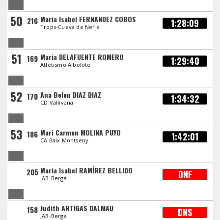
50
Maria Isabel FERNANDEZ COBOS
216
1:28:09
Trops-Cueva de Nerja
51
Maria DELAFUENTE ROMERO
169
1:29:40
Atletismo Albolote
52
Ana Belen DIAZ DIAZ
170
1:34:32
CD Vallivana
53
Mari Carmen MOLINA PUYO
186
1:42:01
CA Baix Montseny
Maria Isabel RAMÍREZ BELLIDO
205
DNF
JAB-Berga
Judith ARTIGAS DALMAU
158
DNS
JAB-Berga