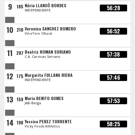
9
Núria LLANSÓ BORDES
185
56:28
INDEPENDIENTE
10
Veronica SANCHEZ ROMERO
210
56:52
VinoToro CRural
11
Beatriz ROMAN SORIANO
207
57:38
C.A. Carnicas Serrano
12
Margarita FULLANA RIERA
175
57:46
INDEPENDIENTE
13
Maria BENITO GOMES
159
57:53
JAB-Berga
14
Yessica PEREZ TORRENTE
198
58:25
Vicky Foods Athletics