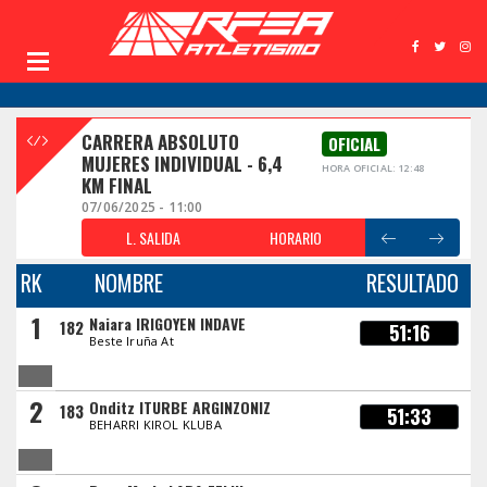
CARRERA ABSOLUTO
OFICIAL
MUJERES INDIVIDUAL - 6,4
HORA OFICIAL: 12:48
KM FINAL
07/06/2025 - 11:00
L. SALIDA
HORARIO
RK
NOMBRE
RESULTADO
1
Naiara IRIGOYEN INDAVE
182
51:16
Beste Iruña At
2
Onditz ITURBE ARGINZONIZ
183
51:33
BEHARRI KIROL KLUBA