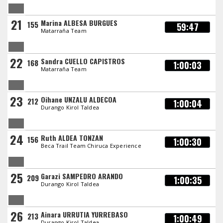
21
Marina ALBESA BURGUES
155
59:47
Matarraña Team
22
Sandra CUELLO CAPISTROS
168
1:00:03
Matarraña Team
23
Oihane UNZALU ALDECOA
212
1:00:04
Durango Kirol Taldea
24
Ruth ALDEA TONZAN
156
1:00:30
Beca Trail Team Chiruca Experience
25
Garazi SAMPEDRO ARANDO
209
1:00:35
Durango Kirol Taldea
26
Ainara URRUTIA YURREBASO
213
1:00:49
Durango Kirol Taldea