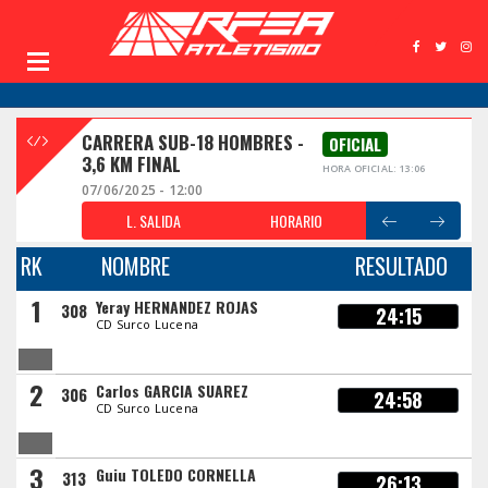
CARRERA SUB-18 HOMBRES -
OFICIAL
3,6 KM FINAL
HORA OFICIAL: 13:06
07/06/2025 - 12:00
L. SALIDA
HORARIO
RK
NOMBRE
RESULTADO
1
Yeray HERNANDEZ ROJAS
308
24:15
CD Surco Lucena
2
Carlos GARCIA SUAREZ
306
24:58
CD Surco Lucena
3
Guiu TOLEDO CORNELLA
313
26:13