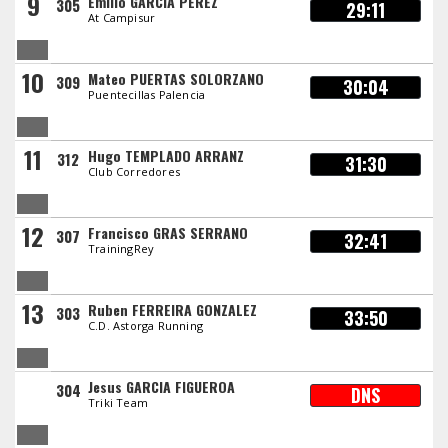
9
Emilio GARCIA PEREZ
305
29:11
At Campisur
10
Mateo PUERTAS SOLORZANO
309
30:04
Puentecillas Palencia
11
Hugo TEMPLADO ARRANZ
312
31:30
Club Corredores
12
Francisco GRAS SERRANO
307
32:41
TrainingRey
13
Ruben FERREIRA GONZALEZ
303
33:50
C.D. Astorga Running
Jesus GARCIA FIGUEROA
304
DNS
Triki Team