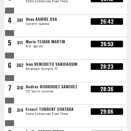
Yetis Collserola Trail Time
4
Unax AGIRRE OSA
301
26:42
Goierri Garaia
5
Mario TEJADA MARTIN
311
26:53
A.D. Sprint
6
Ivan BENEDICTO SANJOAQUIN
302
28:23
Alcampo Scorpio 71
7
Andres RODRIGUEZ SANCHEZ
310
28:36
CD Surco Lucena
8
Ernest TORRENT CORTADA
314
29:06
Yetis Collserola Trail Time