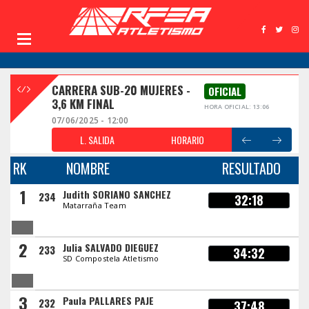
CARRERA SUB-20 MUJERES -
OFICIAL
3,6 KM FINAL
HORA OFICIAL: 13:06
07/06/2025 - 12:00
L. SALIDA
HORARIO
RK
NOMBRE
RESULTADO
1
Judith SORIANO SANCHEZ
234
32:18
Matarraña Team
2
Julia SALVADO DIEGUEZ
233
34:32
SD Compostela Atletismo
3
Paula PALLARES PAJE
232
37:48