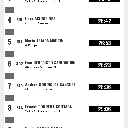
Yetis Collserola Trail Time
4
Unax AGIRRE OSA
301
26:42
Goierri Garaia
5
Mario TEJADA MARTIN
311
26:53
A.D. Sprint
6
Ivan BENEDICTO SANJOAQUIN
302
28:23
Alcampo Scorpio 71
7
Andres RODRIGUEZ SANCHEZ
310
28:36
CD Surco Lucena
8
Ernest TORRENT CORTADA
314
29:06
Yetis Collserola Trail Time