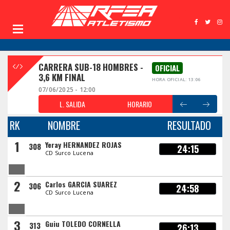
CARRERA SUB-18 HOMBRES -
OFICIAL
3,6 KM FINAL
HORA OFICIAL: 13:06
07/06/2025 - 12:00
L. SALIDA
HORARIO
RK
NOMBRE
RESULTADO
1
Yeray HERNANDEZ ROJAS
308
24:15
CD Surco Lucena
2
Carlos GARCIA SUAREZ
306
24:58
CD Surco Lucena
3
Guiu TOLEDO CORNELLA
313
26:13