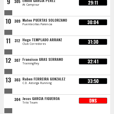
9
Emilio GARCIA PEREZ
305
29:11
At Campisur
10
Mateo PUERTAS SOLORZANO
309
30:04
Puentecillas Palencia
11
Hugo TEMPLADO ARRANZ
312
31:30
Club Corredores
12
Francisco GRAS SERRANO
307
32:41
TrainingRey
13
Ruben FERREIRA GONZALEZ
303
33:50
C.D. Astorga Running
Jesus GARCIA FIGUEROA
304
DNS
Triki Team